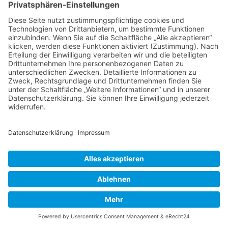
Abo...
Anzeigen...
Kontakt...
Redaktionsrichtlinien...
NACH OBEN
Alle Rechte vorbehalten: Verlagsgruppe Knapp - Richardi -
Verlag für Absatzwirtschaft
Kontakt
AGB
Nutzungsbedingungen
Datenschutz
Impressum
Powered by
native:media
.