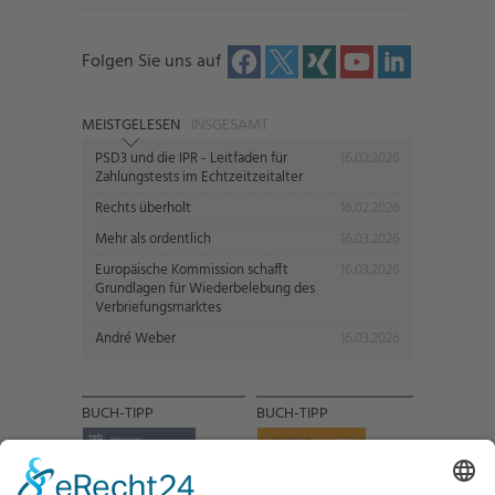
Folgen Sie uns auf
MEISTGELESEN
INSGESAMT
PSD3 und die IPR - Leitfaden für
16.02.2026
Zahlungstests im Echtzeitzeitalter
Rechts überholt
16.02.2026
Mehr als ordentlich
16.03.2026
Europäische Kommission schafft
16.03.2026
Grundlagen für Wiederbelebung des
Verbriefungsmarktes
André Weber
16.03.2026
BUCH-TIPP
BUCH-TIPP