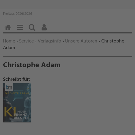
Freitag, 07.08.2026
HOME
MENÜ
SUCHEN
BENUTZERFUNKTIONEN
Sie befinden sich hier:
Home
›
Service
›
Verlagsinfo
›
Unsere Autoren
› Christophe
Adam
Christophe Adam
Schreibt für: