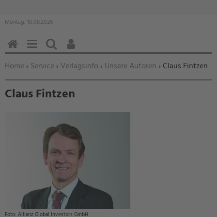
Montag, 10.08.2026
HOME
MENÜ
SUCHEN
BENUTZERFUNKTIONEN
Sie befinden sich hier:
Home
›
Service
›
Verlagsinfo
›
Unsere Autoren
› Claus Fintzen
Claus Fintzen
Allianz Global Investors GmbH