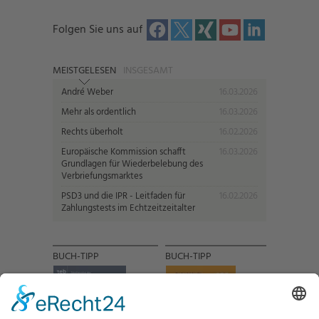
Folgen Sie uns auf
MEISTGELESEN
INSGESAMT
André Weber
16.03.2026
Mehr als ordentlich
16.03.2026
Rechts überholt
16.02.2026
Europäische Kommission schafft
16.03.2026
Grundlagen für Wiederbelebung des
Verbriefungsmarktes
PSD3 und die IPR - Leitfaden für
16.02.2026
Zahlungstests im Echtzeitzeitalter
BUCH-TIPP
BUCH-TIPP