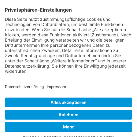
NACH OBEN
Alle Rechte vorbehalten: Verlagsgruppe Knapp - Richardi -
Verlag für Absatzwirtschaft
Kontakt
AGB
Nutzungsbedingungen
Datenschutz
Impressum
Powered by
native:media
.