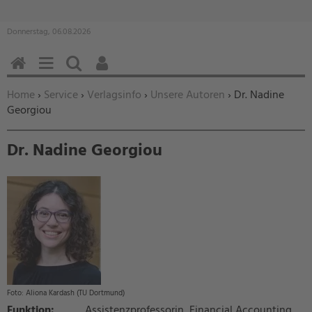
Donnerstag, 06.08.2026
HOME
MENÜ
SUCHEN
BENUTZERFUNKTIONEN
Sie befinden sich hier:
Home
›
Service
›
Verlagsinfo
›
Unsere Autoren
› Dr. Nadine
Georgiou
Dr. Nadine Georgiou
Aliona Kardash (TU Dortmund)
Funktion:
Assistenzprofessorin, Financial Accounting,