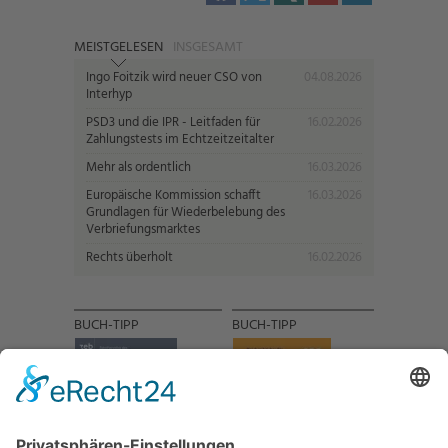
MEISTGELESEN
INSGESAMT
Ingo Foitzik wird neuer CSO von
04.08.2026
Interhyp
PSD3 und die IPR - Leitfaden für
16.02.2026
Zahlungstests im Echtzeitzeitalter
Mehr als ordentlich
16.03.2026
Europäische Kommission schafft
16.03.2026
Grundlagen für Wiederbelebung des
Verbriefungsmarktes
Rechts überholt
16.02.2026
BUCH-TIPP
BUCH-TIPP