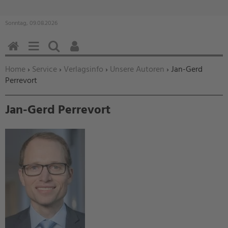
Sonntag, 09.08.2026
HOME
MENÜ
SUCHEN
BENUTZERFUNKTIONEN
Sie befinden sich hier:
Home
›
Service
›
Verlagsinfo
›
Unsere Autoren
› Jan-Gerd
Perrevort
Jan-Gerd Perrevort