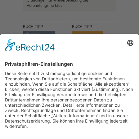
Grundlagen für Wiederbelebung des
Verbriefungsmarktes
BUCH-TIPP
BUCH-TIPP