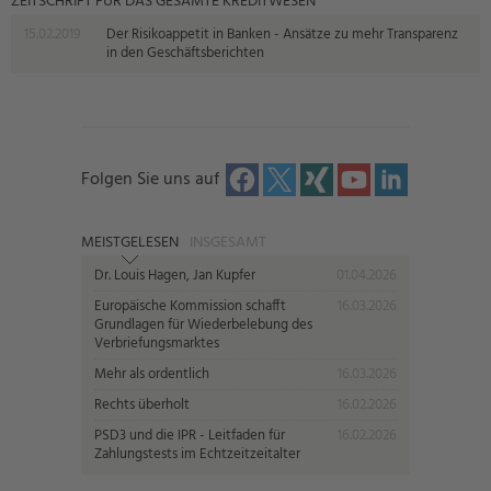
ZEITSCHRIFT FÜR DAS GESAMTE KREDITWESEN
15.02.2019
Der Risikoappetit in Banken - Ansätze zu mehr Transparenz
in den Geschäftsberichten
Folgen Sie uns auf
MEISTGELESEN
INSGESAMT
Dr. Louis Hagen, Jan Kupfer
01.04.2026
Europäische Kommission schafft
16.03.2026
Grundlagen für Wiederbelebung des
Verbriefungsmarktes
Mehr als ordentlich
16.03.2026
Rechts überholt
16.02.2026
PSD3 und die IPR - Leitfaden für
16.02.2026
Zahlungstests im Echtzeitzeitalter