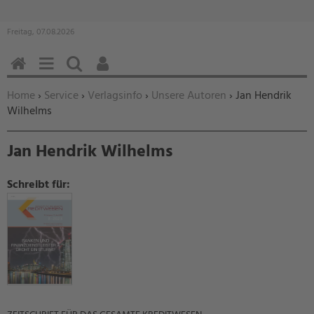
Freitag, 07.08.2026
HOME
MENÜ
SUCHEN
BENUTZERFUNKTIONEN
Sie befinden sich hier:
Home
›
Service
›
Verlagsinfo
›
Unsere Autoren
› Jan Hendrik
Wilhelms
Jan Hendrik Wilhelms
Schreibt für: