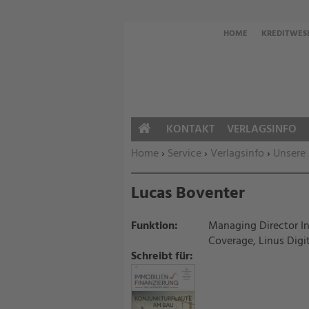
HOME
KREDITWES
KONTAKT
VERLAGSINFO
HOME
Sie befinden sich hier:
Home
›
Service
›
Verlagsinfo
›
Unsere
Lucas Boventer
Funktion:
Managing Director In
Coverage, Linus Digit
Schreibt für: