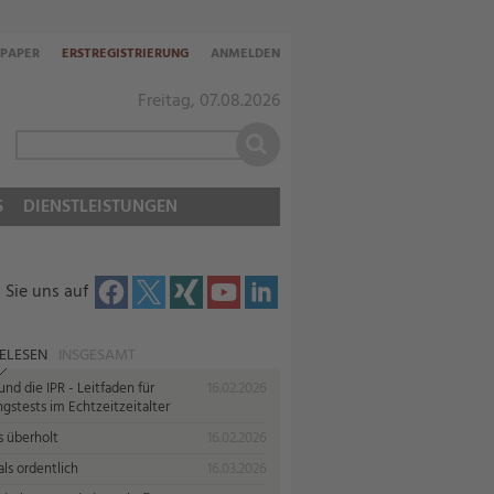
-PAPER
ERSTREGISTRIERUNG
ANMELDEN
Freitag, 07.08.2026
S
DIENSTLEISTUNGEN
 Sie uns auf
ELESEN
INSGESAMT
nd die IPR - Leitfaden für
16.02.2026
gstests im Echtzeitzeitalter
s überholt
16.02.2026
ls ordentlich
16.03.2026