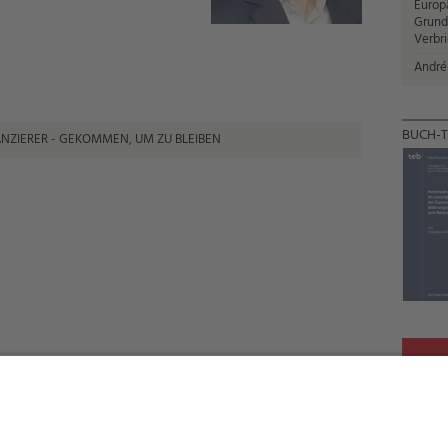
Europ
Grund
Verbr
André
BUCH-T
ANZIERER - GEKOMMEN, UM ZU BLEIBEN