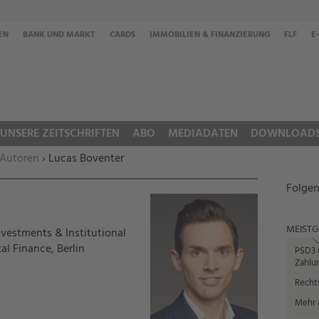
EN
BANK UND MARKT
CARDS
IMMOBILIEN & FINANZIERUNG
FLF
E
UNSERE ZEITSCHRIFTEN
ABO
MEDIADATEN
DOWNLOAD
 Autoren
› Lucas Boventer
Folgen
MEISTG
vestments & Institutional
al Finance, Berlin
PSD3 u
Zahlun
Recht
Mehr a