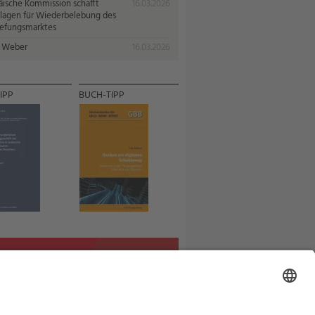
äische Kommission schafft
16.03.2026
lagen für Wiederbelebung des
iefungsmarktes
 Weber
16.03.2026
IPP
BUCH-TIPP