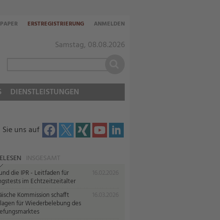
-PAPER
ERSTREGISTRIERUNG
ANMELDEN
Samstag, 08.08.2026
S
DIENSTLEISTUNGEN
 Sie uns auf
ELESEN
INSGESAMT
nd die IPR - Leitfaden für
16.02.2026
gstests im Echtzeitzeitalter
äische Kommission schafft
16.03.2026
lagen für Wiederbelebung des
iefungsmarktes