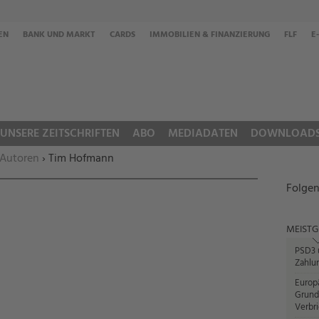
EN
BANK UND MARKT
CARDS
IMMOBILIEN & FINANZIERUNG
FLF
E
UNSERE ZEITSCHRIFTEN
ABO
MEDIADATEN
DOWNLOAD
 Autoren
› Tim Hofmann
Folgen
MEISTG
PSD3 u
Zahlun
Europ
Grund
Verbr