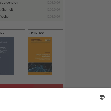
ls ordentlich
16.03.2026
s überholt
16.02.2026
 Weber
16.03.2026
IPP
BUCH-TIPP