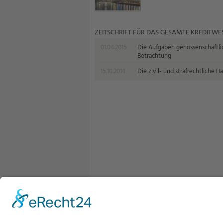
ZEITSCHRIFT FÜR DAS GESAMTE KREDITWE
01.04.2015
Die Aufgaben genossenschaftli
Betrachtung
15.10.2014
Die zivil- und strafrechtliche 