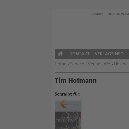
HOME
KREDITWES
KONTAKT
VERLAGSINFO
HOME
Sie befinden sich hier:
Home
›
Service
›
Verlagsinfo
›
Unsere
Tim Hofmann
Schreibt für: