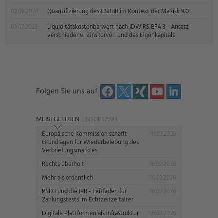
02.09.2024
Quantifizierung des CSRBB im Kontext der MaRisk 9.0
03.07.2023
Liquiditätskostenbarwert nach IDW RS BFA 3 - Ansatz
verschiedener Zinskurven und des Eigenkapitals
Folgen Sie uns auf
MEISTGELESEN
INSGESAMT
Europäische Kommission schafft
16.03.2026
Grundlagen für Wiederbelebung des
Verbriefungsmarktes
Rechts überholt
16.02.2026
Mehr als ordentlich
16.03.2026
PSD3 und die IPR - Leitfaden für
16.02.2026
Zahlungstests im Echtzeitzeitalter
Digitale Plattformen als Infrastruktur
16.03.2026