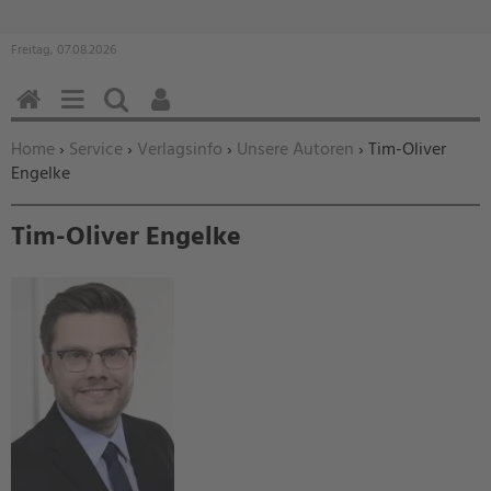
Freitag, 07.08.2026
HOME
MENÜ
SUCHEN
BENUTZERFUNKTIONEN
Sie befinden sich hier:
Home
›
Service
›
Verlagsinfo
›
Unsere Autoren
› Tim-Oliver
Engelke
Tim-Oliver Engelke