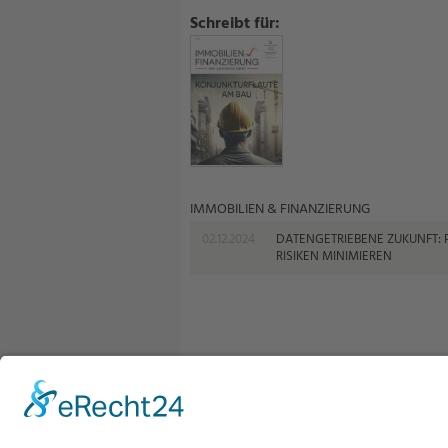
Schreibt für:
IMMOBILIEN & FINANZIERUNG
02.12.2024
DATENGETRIEBENE ZUKUNFT: 
RISIKEN MINIMIEREN