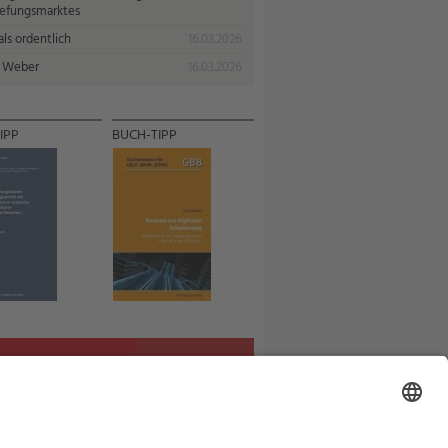
iefungsmarktes
ls ordentlich
16.03.2026
 Weber
16.03.2026
IPP
BUCH-TIPP