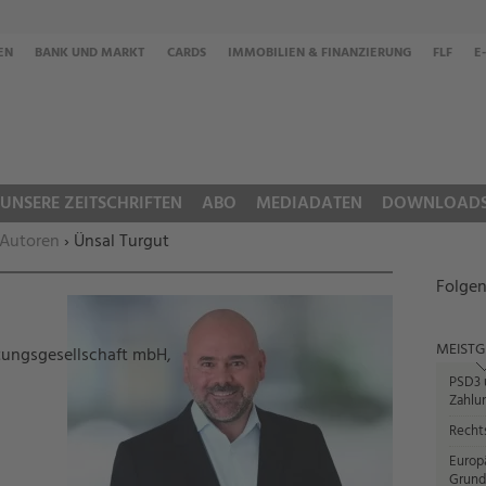
EN
BANK UND MARKT
CARDS
IMMOBILIEN & FINANZIERUNG
FLF
E
UNSERE ZEITSCHRIFTEN
ABO
MEDIADATEN
DOWNLOAD
 Autoren
› Ünsal Turgut
Folgen
MEISTG
ungsgesellschaft mbH,
PSD3 u
Zahlun
Recht
Europ
Grund