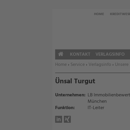
HOME
KREDITWES
KONTAKT
VERLAGSINFO
HOME
Sie befinden sich hier:
Home
›
Service
›
Verlagsinfo
›
Unsere
Ünsal Turgut
Unternehmen:
LB Immobilienbewert
München
Funktion:
IT-Leiter