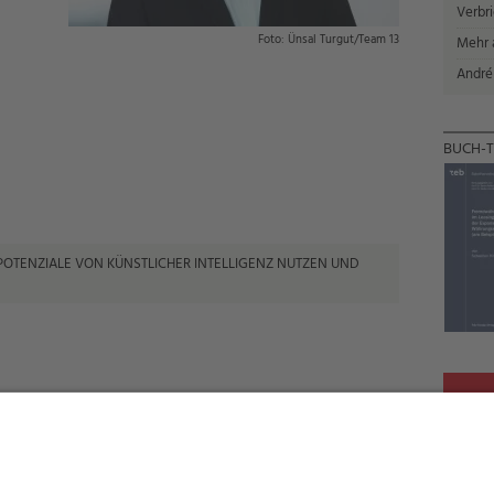
Verbr
Ünsal Turgut/Team 13
Mehr a
André
BUCH-T
POTENZIALE VON KÜNSTLICHER INTELLIGENZ NUTZEN UND