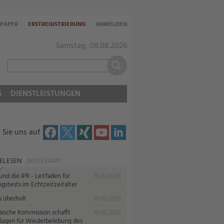
-PAPER
ERSTREGISTRIERUNG
ANMELDEN
Samstag, 08.08.2026
S
DIENSTLEISTUNGEN
 Sie uns auf
ELESEN
INSGESAMT
nd die IPR - Leitfaden für
16.02.2026
gstests im Echtzeitzeitalter
s überholt
16.02.2026
äische Kommission schafft
16.03.2026
lagen für Wiederbelebung des