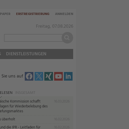
-PAPER
ERSTREGISTRIERUNG
ANMELDEN
Freitag, 07.08.2026
S
DIENSTLEISTUNGEN
 Sie uns auf
ELESEN
INSGESAMT
äische Kommission schafft
16.03.2026
lagen für Wiederbelebung des
iefungsmarktes
s überholt
16.02.2026
nd die IPR - Leitfaden für
16.02.2026