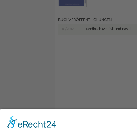
BUCHVERÖFFENTLICHUNGEN
10/2012
Handbuch MaRisk und Basel III