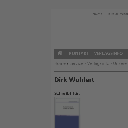
HOME
KREDITWES
KONTAKT
VERLAGSINFO
HOME
Sie befinden sich hier:
Home
›
Service
›
Verlagsinfo
›
Unsere
Dirk Wohlert
Schreibt für: