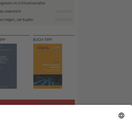
gstests im Echtzeitzeitalter
ls ordentlich
16.03.2026
uis Hagen, Jan Kupfer
01.04.2026
IPP
BUCH-TIPP