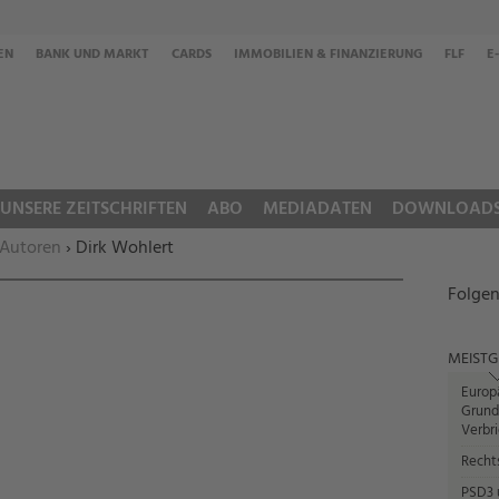
EN
BANK UND MARKT
CARDS
IMMOBILIEN & FINANZIERUNG
FLF
E
UNSERE ZEITSCHRIFTEN
ABO
MEDIADATEN
DOWNLOAD
 Autoren
› Dirk Wohlert
Folgen
MEISTG
Europ
Grund
Verbr
Recht
PSD3 u