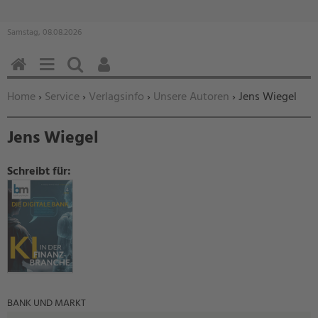
Samstag, 08.08.2026
HOME
MENÜ
SUCHEN
BENUTZERFUNKTIONEN
Sie befinden sich hier:
Home
›
Service
›
Verlagsinfo
›
Unsere Autoren
› Jens Wiegel
Jens Wiegel
Schreibt für:
BANK UND MARKT