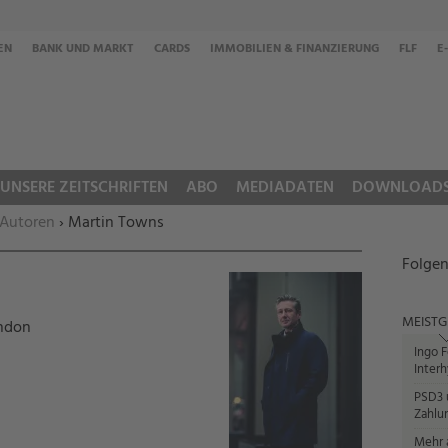
EN
BANK UND MARKT
CARDS
IMMOBILIEN & FINANZIERUNG
FLF
E
UNSERE ZEITSCHRIFTEN
ABO
MEDIADATEN
DOWNLOAD
 Autoren
› Martin Towns
Folgen
MEISTG
ndon
Ingo F
Interh
PSD3 u
Zahlun
Mehr a