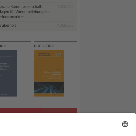
äische Kommission schafft
16.03.2026
lagen für Wiederbelebung des
iefungsmarktes
s überholt
16.02.2026
IPP
BUCH-TIPP