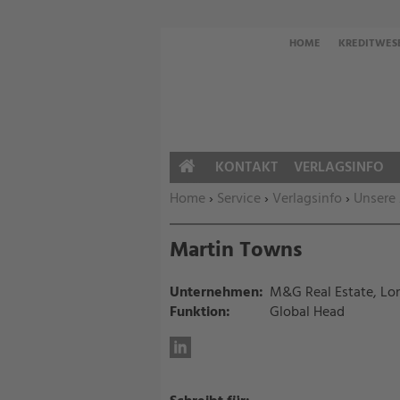
HOME
KREDITWES
KONTAKT
VERLAGSINFO
HOME
Sie befinden sich hier:
Home
›
Service
›
Verlagsinfo
›
Unsere
Martin Towns
Unternehmen:
M&G Real Estate, Lo
Funktion:
Global Head