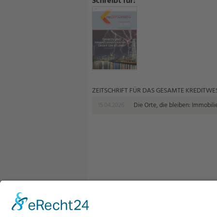
Schreibt für:
ZEITSCHRIFT FÜR DAS GESAMTE KREDITWE
15.04.2026
Die Orte, die bleiben: Immobilie