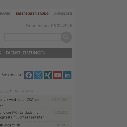
-PAPER
ERSTREGISTRIERUNG
ANMELDEN
Donnerstag, 06.08.2026
S
DIENSTLEISTUNGEN
 Sie uns auf
ELESEN
INSGESAMT
oitzik wird neuer CSO von
04.08.2026
yp
nd die IPR - Leitfaden für
16.02.2026
gstests im Echtzeitzeitalter
ls ordentlich
16.03.2026