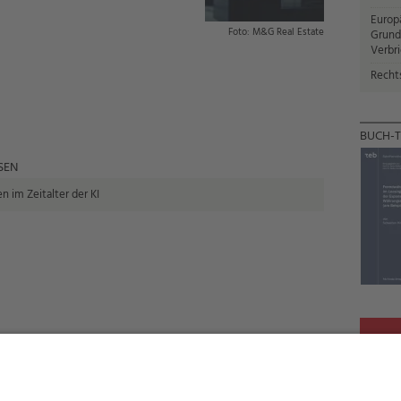
Europ
M&G Real Estate
Grund
Verbr
Recht
BUCH-T
SEN
n im Zeitalter der KI