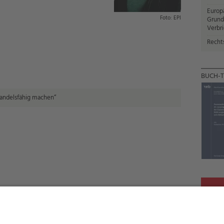
Europ
EPI
Grund
Verbr
Recht
BUCH-T
handelsfähig machen“