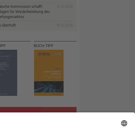
äische Kommission schafft
16.03.2026
lagen für Wiederbelebung des
iefungsmarktes
s überholt
16.02.2026
IPP
BUCH-TIPP