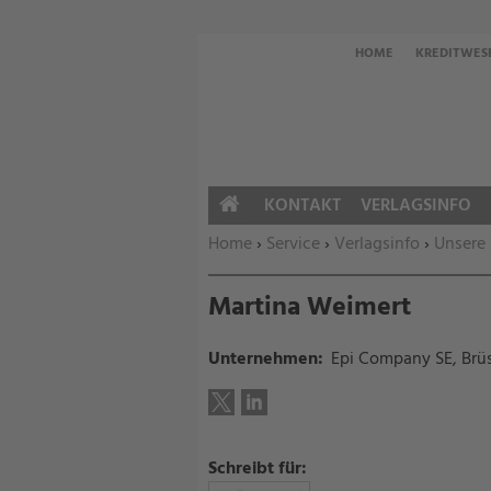
HOME
KREDITWES
KONTAKT
VERLAGSINFO
HOME
Sie befinden sich hier:
Home
›
Service
›
Verlagsinfo
›
Unsere
Martina Weimert
Unternehmen:
Epi Company SE, Brüs
Schreibt für: