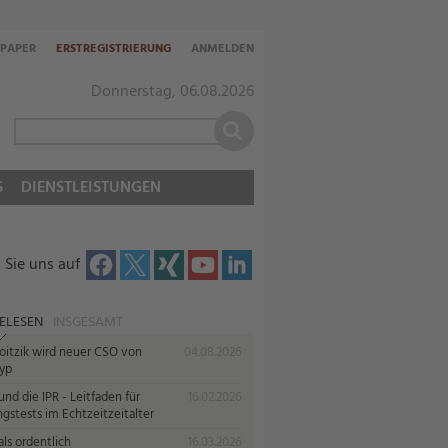
-PAPER
ERSTREGISTRIERUNG
ANMELDEN
Donnerstag, 06.08.2026
S
DIENSTLEISTUNGEN
 Sie uns auf
ELESEN
INSGESAMT
oitzik wird neuer CSO von
04.08.2026
yp
nd die IPR - Leitfaden für
16.02.2026
gstests im Echtzeitzeitalter
ls ordentlich
16.03.2026