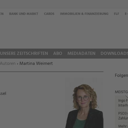
EN
BANK UND MARKT
CARDS
IMMOBILIEN & FINANZIERUNG
FLF
E
UNSERE ZEITSCHRIFTEN
ABO
MEDIADATEN
DOWNLOAD
 Autoren
› Martina Weimert
Folgen
MEISTG
sel
Ingo F
Interh
PSD3 u
Zahlun
Mehr a