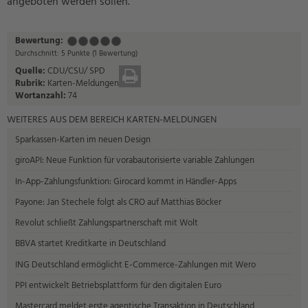
angeboten werden sollen.“
Bewertung:
Mangelhaft
Ausreichend
Befriedigend
Gut
Sehr
(1
(2
(3
(4
gut
Durchschnitt:
5
Punkte
(
1
Bewertung)
Punkt)
Punkte)
Punkte)
Punkte)
(5
Quelle:
CDU/CSU/ SPD
DRUCKEN
Punkte)
Rubrik:
Karten-Meldungen
Wortanzahl:
74
WEITERES AUS DEM BEREICH KARTEN-MELDUNGEN
Sparkassen-Karten im neuen Design
giroAPI: Neue Funktion für vorabautorisierte variable Zahlungen
In-App-Zahlungsfunktion: Girocard kommt in Händler-Apps
Payone: Jan Stechele folgt als CRO auf Matthias Böcker
Revolut schließt Zahlungspartnerschaft mit Wolt
BBVA startet Kreditkarte in Deutschland
ING Deutschland ermöglicht E-Commerce-Zahlungen mit Wero
PPI entwickelt Betriebsplattform für den digitalen Euro
Mastercard meldet erste agentische Transaktion in Deutschland