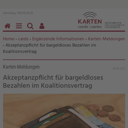
Samstag, 08.08.2026
HOME
MENÜ
SUCHEN
BENUTZERFUNKTIONEN
Sie befinden sich hier:
Home
›
cards
›
Ergänzende Informationen
›
Karten-Meldungen
› Akzeptanzpflicht für bargeldloses Bezahlen im
Koalitionsvertrag
Karten-Meldungen
09.04.2025
Akzeptanzpflicht für bargeldloses
Bezahlen im Koalitionsvertrag