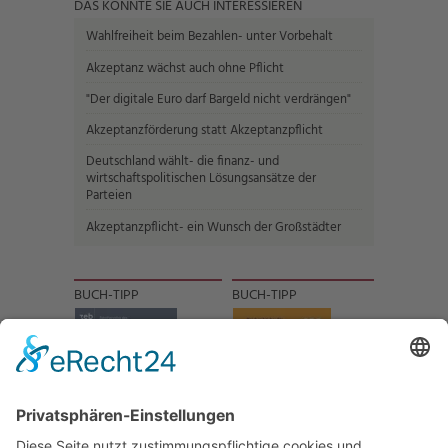
DAS KÖNNTE SIE AUCH INTERESSIEREN
Wahlfreiheit beim Bezahlen- unter Vorbehalt
Akzeptanz wächst auch ohne Pflicht
"Der digitale Euro darf Bargeld nicht verdrängen"
Akzeptanzförderung statt Akzeptanzpflicht
Deutschland wählt- die finanz- und
wirtschaftspolitischen Lösungsansätze der
Parteien
Akzeptanzpflicht- ein Wunsch der Großstädter
BUCH-TIPP
BUCH-TIPP