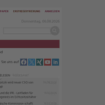
-PAPER
ERSTREGISTRIERUNG
ANMELDEN
Donnerstag, 06.08.2026
nd
 Sie uns auf
ELESEN
INSGESAMT
oitzik wird neuer CSO von
04.08.2026
yp
nd die IPR - Leitfaden für
16.02.2026
gstests im Echtzeitzeitalter
äische Kommission schafft
16.03.2026