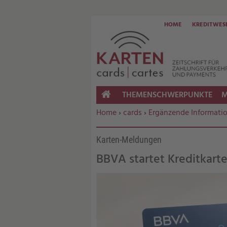
HOME
KREDITWES
THEMENSCHWERPUNKTE
M
HOME
Sie befinden sich hier:
Home
›
cards
›
Ergänzende Informati
Karten-Meldungen
BBVA startet Kreditkarte