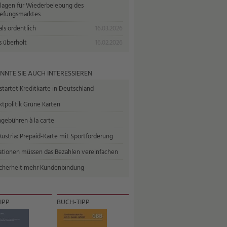
lagen für Wiederbelebung des
iefungsmarktes
ls ordentlich
16.03.2026
s überholt
16.02.2026
NNTE SIE AUCH INTERESSIEREN
tartet Kreditkarte in Deutschland
tpolitik Grüne Karten
gebühren à la carte
ustria: Prepaid-Karte mit Sportförderung
ationen müssen das Bezahlen vereinfachen
icherheit mehr Kundenbindung
IPP
BUCH-TIPP