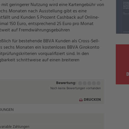
e mit geringerer Nutzung wird eine Kartengebühr von
sechs Monaten nach Ausstellung gibt es eine
ntfällt und Kunden 5 Prozent Cashback auf Online-
imal 150 Euro, entsprechend 25 Euro pro Monat
ltweit auf Fremdwährungsgebühren
ießlich für bestehende BBVA Kunden als Cross-Sell-
ens sechs Monaten ein kostenloses BBVA Girokonto
prüfungskriterien vorqualifiziert sind. In den
rkeit schrittweise auf einen breiteren
Bewertung:
Mangelhaft
Ausreichend
Befriedigend
Gut
Sehr
(1
(2
(3
(4
gut
Noch keine Bewertungen vorhanden
Punkt)
Punkte)
Punkte)
Punkte)
(5
Punkte)
DRUCKEN
LDUNGEN
 variable Zahlungen