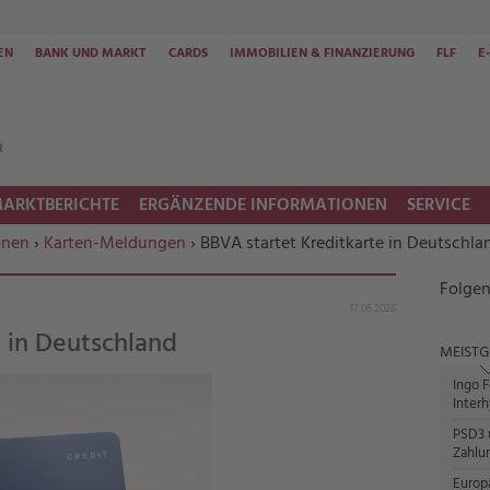
EN
BANK UND MARKT
CARDS
IMMOBILIEN & FINANZIERUNG
FLF
E
ARKTBERICHTE
ERGÄNZENDE INFORMATIONEN
SERVICE
onen
›
Karten-Meldungen
› BBVA startet Kreditkarte in Deutschla
Folgen
17.06.2026
 in Deutschland
MEISTG
Ingo F
Interh
PSD3 u
Zahlun
Europ