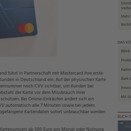
Grund
Verbr
Mehr a
Recht
DAS KÖ
BBVA s
Produk
Karten
d führt in Partnerschaft mit Mastercard ihre erste
Bank A
 Kunden in Deutschland ein. Auf der physischen Karte
tennummer noch CVV sichtbar, um Kunden bei
Innov
ebstahl der Karte vor dem Missbrauch ihrer
Mit S
schützen. Bei Online-Einkäufen ändert sich ein
V automatisch alle 7 Minuten sowie bei jedem
abgefangene Kartendaten sofort unbrauchbar werden
BUCH-T
em Kartenumsatz ab 500 Euro pro Monat oder Nutzung