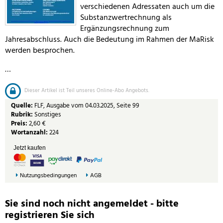
verschiedenen Adressaten auch um die
Substanzwertrechnung als
Ergänzungsrechnung zum
Jahresabschluss. Auch die Bedeutung im Rahmen der MaRisk
werden besprochen.
…
Dieser Artikel ist Teil unseres Online-Abo Angebots.
Quelle:
FLF, Ausgabe vom 04.03.2025, Seite 99
Rubrik:
Sonstiges
Preis:
2,60 €
Wortanzahl:
224
Jetzt kaufen
Nutzungsbedingungen
AGB
Sie sind noch nicht angemeldet - bitte
registrieren Sie sich