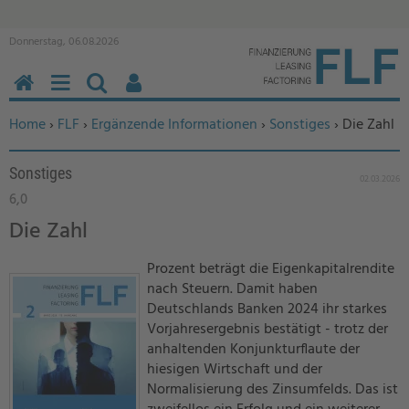
Donnerstag, 06.08.2026
HOME
MENÜ
SUCHEN
BENUTZERFUNKTIONEN
Sie befinden sich hier:
Home
›
FLF
›
Ergänzende Informationen
›
Sonstiges
› Die Zahl
Sonstiges
02.03.2026
6,0
Die Zahl
Prozent beträgt die Eigenkapitalrendite
nach Steuern. Damit haben
Deutschlands Banken 2024 ihr starkes
Vorjahresergebnis bestätigt - trotz der
anhaltenden Konjunkturflaute der
hiesigen Wirtschaft und der
Normalisierung des Zinsumfelds. Das ist