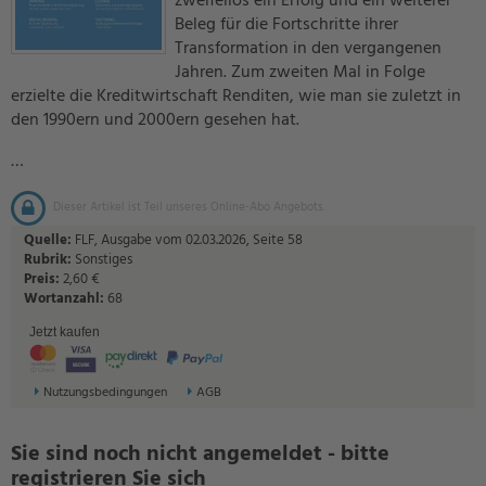
zweifellos ein Erfolg und ein weiterer
Beleg für die Fortschritte ihrer
Transformation in den vergangenen
Jahren. Zum zweiten Mal in Folge
erzielte die Kreditwirtschaft Renditen, wie man sie zuletzt in
den 1990ern und 2000ern gesehen hat.
…
Dieser Artikel ist Teil unseres Online-Abo Angebots.
Quelle:
FLF, Ausgabe vom 02.03.2026, Seite 58
Rubrik:
Sonstiges
Preis:
2,60 €
Wortanzahl:
68
Jetzt kaufen
Nutzungsbedingungen
AGB
Sie sind noch nicht angemeldet - bitte
registrieren Sie sich