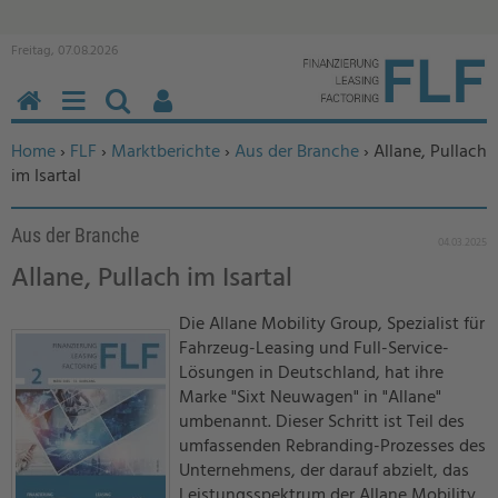
Freitag, 07.08.2026
HOME
MENÜ
SUCHEN
BENUTZERFUNKTIONEN
Sie befinden sich hier:
Home
›
FLF
›
Marktberichte
›
Aus der Branche
› Allane, Pullach
im Isartal
Aus der Branche
04.03.2025
Allane, Pullach im Isartal
Die Allane Mobility Group, Spezialist für
Fahrzeug-Leasing und Full-Service-
Lösungen in Deutschland, hat ihre
Marke "Sixt Neuwagen" in "Allane"
umbenannt. Dieser Schritt ist Teil des
umfassenden Rebranding-Prozesses des
Unternehmens, der darauf abzielt, das
Leistungsspektrum der Allane Mobility