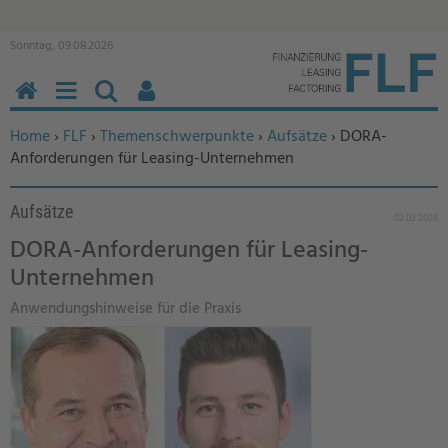
Sonntag, 09.08.2026
HOME
MENÜ
SUCHEN
BENUTZERFUNKTIONEN
Sie befinden sich hier:
Home
›
FLF
›
Themenschwerpunkte
›
Aufsätze
› DORA-
Anforderungen für Leasing-Unternehmen
Aufsätze
02.03.2026
DORA-Anforderungen für Leasing-
Unternehmen
Anwendungshinweise für die Praxis