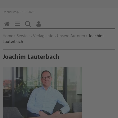
Donnerstag, 06.08.2026
HOME
MENÜ
SUCHEN
BENUTZERFUNKTIONEN
Sie befinden sich hier:
Home
›
Service
›
Verlagsinfo
›
Unsere Autoren
› Joachim
Lauterbach
Joachim Lauterbach