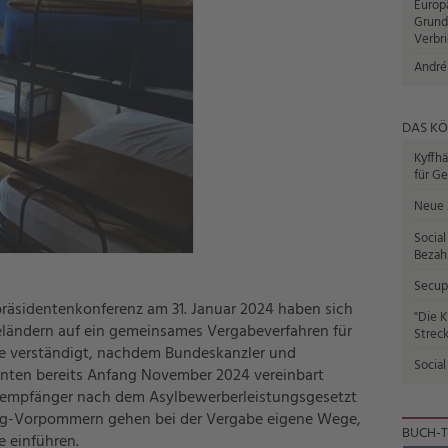
Europ
Grund
Verbr
André
DAS KÖ
Kyffhä
für Ge
Neue 
Social
Bezah
Secupa
präsidentenkonferenz am 31. Januar 2024 haben sich
"Die K
eländern auf ein gemeinsames Vergabeverfahren für
Streck
te verständigt, nachdem Bundeskanzler und
Social
enten bereits Anfang November 2024 vereinbart
gsempfänger nach dem Asylbewerberleistungsgesetzt
rg-Vorpommern gehen bei der Vergabe eigene Wege,
BUCH-T
e einführen.