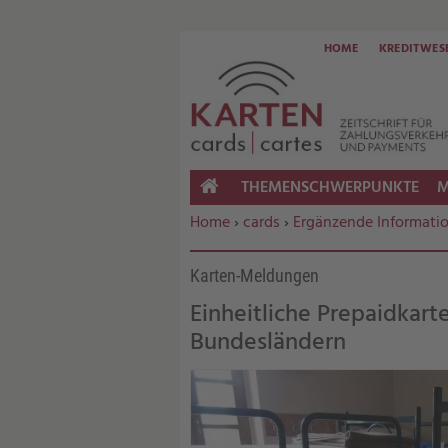
HOME
KREDITWES
THEMENSCHWERPUNKTE
M
HOME
Sie befinden sich hier:
Home
›
cards
›
Ergänzende Informati
Karten-Meldungen
Einheitliche Prepaidkart
Bundesländern