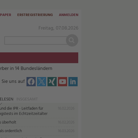
-PAPER
ERSTREGISTRIERUNG
ANMELDEN
Freitag, 07.08.2026
erber in 14 Bundesländern
 Sie uns auf
ELESEN
INSGESAMT
nd die IPR - Leitfaden für
16.02.2026
gstests im Echtzeitzeitalter
s überholt
16.02.2026
ls ordentlich
16.03.2026