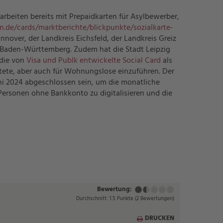
rbeiten bereits mit Prepaidkarten für Asylbewerber,
.de/cards/marktberichte/blickpunkte/sozialkarte-
nnover, der Landkreis Eichsfeld, der Landkreis Greiz
n Baden-Württemberg. Zudem hat die Stadt Leipzig
 die von
Visa und Publk entwickelte Social Card
als
tete, aber auch für Wohnungslose einzuführen. Der
Juni 2024 abgeschlossen sein, um die monatliche
Personen ohne Bankkonto zu digitalisieren und die
Bewertung:
Mangelhaft
Ausreichend
Befriedigend
Gut
Sehr
(1
(2
(3
(4
gut
Durchschnitt:
1.5
Punkte
(
2
Bewertungen)
Punkt)
Punkte)
Punkte)
Punkte)
(5
Punkte)
DRUCKEN