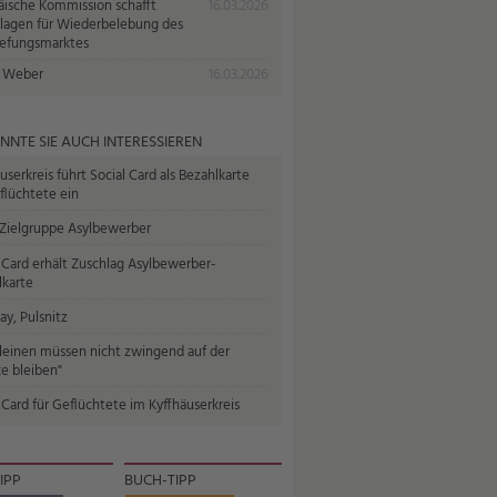
äische Kommission schafft
16.03.2026
lagen für Wiederbelebung des
iefungsmarktes
 Weber
16.03.2026
NNTE SIE AUCH INTERESSIEREN
userkreis führt Social Card als Bezahlkarte
flüchtete ein
Zielgruppe Asylbewerber
 Card erhält Zuschlag Asylbewerber-
lkarte
y, Pulsnitz
leinen müssen nicht zwingend auf der
e bleiben"
 Card für Geflüchtete im Kyffhäuserkreis
IPP
BUCH-TIPP