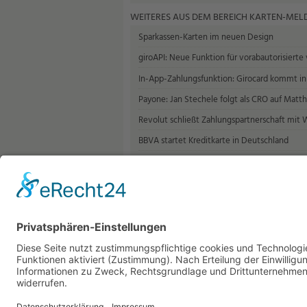
WEITERES AUS DEM BEREICH KARTEN-ME
Sparkassen-Karten im neuen Design
giroAPI: Neue Funktion für vorabautorisierte
In-App-Zahlungsfunktion: Girocard kommt in
Payone: Jan Stechele folgt als CRO auf Matth
Revolut schließt Zahlungspartnerschaft mit 
BBVA startet Kreditkarte in Deutschland
ING Deutschland ermöglicht E-Commerce-Z
PPI entwickelt Betriebsplattform für den digi
Mastercard meldet erste agentische Transakt
Nickel integriert Wero in seine App
Alle Recht