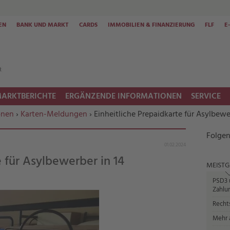
EN
BANK UND MARKT
CARDS
IMMOBILIEN & FINANZIERUNG
FLF
E
ARKTBERICHTE
ERGÄNZENDE INFORMATIONEN
SERVICE
onen
›
Karten-Meldungen
› Einheitliche Prepaidkarte für Asylbew
Folgen
01.02.2024
e für Asylbewerber in 14
MEISTG
PSD3 u
Zahlun
Recht
Mehr a