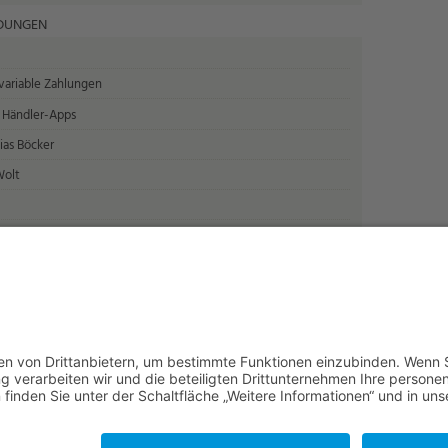
LDUNGEN
 variable Zahlungen
 Händler-Apps
ias Böcker
Wolt
ahlungen mit Wero
talen Euro
ion in Deutschland
NACH OBEN
e vorbehalten: Verlagsgruppe Knapp - Richardi - Verlag für Absat
Kontakt
AGB
Nutzungsbedingungen
Datenschutz
Impressum