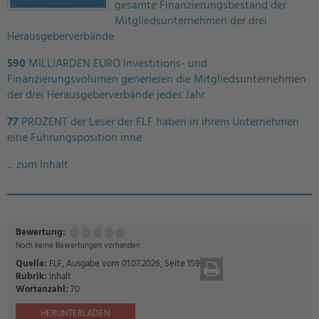
gesamte Finanzierungsbestand der
Mitgliedsunternehmen der drei
Herausgeberverbände
590
MILLIARDEN EURO Investitions- und
Finanzierungsvolumen generieren die Mitgliedsunternehmen
der drei Herausgeberverbände jedes Jahr
77
PROZENT der Leser der FLF haben in ihrem Unternehmen
eine Führungsposition inne
... zum Inhalt
Bewertung:
Mangelhaft
Ausreichend
Befriedigend
Gut
Sehr
(1
(2
(3
(4
gut
Noch keine Bewertungen vorhanden
Punkt)
Punkte)
Punkte)
Punkte)
(5
Quelle:
FLF, Ausgabe vom 01.07.2026, Seite 159
DRUCKEN
Punkte)
Rubrik:
Inhalt
Wortanzahl:
70
HERUNTERLADEN