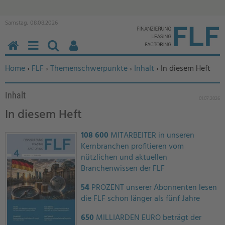
Samstag, 08.08.2026
HOME
MENÜ
SUCHEN
BENUTZERFUNKTIONEN
Sie befinden sich hier:
Home
›
FLF
›
Themenschwerpunkte
›
Inhalt
› In diesem Heft
Inhalt
01.07.2026
In diesem Heft
108 600
MITARBEITER in unseren
Kernbranchen profitieren vom
nützlichen und aktuellen
Branchenwissen der FLF
54
PROZENT unserer Abonnenten lesen
die FLF schon länger als fünf Jahre
650
MILLIARDEN EURO beträgt der