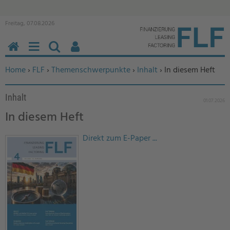
Freitag, 07.08.2026
HOME
MENÜ
SUCHEN
BENUTZERFUNKTIONEN
Sie befinden sich hier:
Home
›
FLF
›
Themenschwerpunkte
›
Inhalt
› In diesem Heft
Inhalt
01.07.2026
In diesem Heft
Direkt zum E-Paper ...