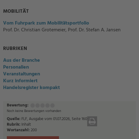
MOBILITÄT
Vom Fuhrpark zum Mobilitätsportfolio
Prof. Dr. Christian Grotemeier, Prof. Dr. Stefan A. Jansen
RUBRIKEN
Aus der Branche
Personalien
Veranstaltungen
Kurz informiert
Handelsregister kompakt
Bewertung:
Mangelhaft
Ausreichend
Befriedigend
Gut
Sehr
(1
(2
(3
(4
gut
Noch keine Bewertungen vorhanden
Punkt)
Punkte)
Punkte)
Punkte)
(5
Quelle:
FLF, Ausgabe vom 01.07.2026, Seite 160
DRUCKEN
Punkte)
Rubrik:
Inhalt
Wortanzahl:
200