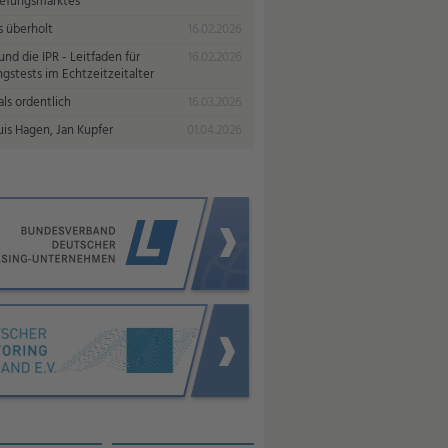
iefungsmarktes
s überholt
16.02.2026
nd die IPR - Leitfaden für
16.02.2026
gstests im Echtzeitzeitalter
ls ordentlich
16.03.2026
uis Hagen, Jan Kupfer
01.04.2026