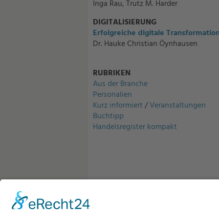
Inga Rau, Trutz M. Harder
DIGITALISIERUNG
Erfolgreiche digitale Transformati
Dr. Hauke Christian Öynhausen
RUBRIKEN
Aus der Branche
Personalien
Kurz informiert
/
Veranstaltungen
Buchtipp
Handelsregister kompakt
Quelle:
FLF, Ausgabe vom 01.03.2024, Seite 
Rubrik:
Inhalt
Wortanzahl:
227