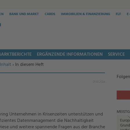
EN
BANK UND MARKT
CARDS
IMMOBILIEN & FINANZIERUNG
FLF
E
ARKTBERICHTE
ERGÄNZENDE INFORMATIONEN
SERVICE
Inhalt
› In diesem Heft
Folgen
01.03.2024
MEISTG
ring Unternehmen in Krisenzeiten unterstützen und
ffizientes Datenmanagement die Nachhaltigkeit
Europ
Grund
Diese und weitere spannende Fragen aus der Branche