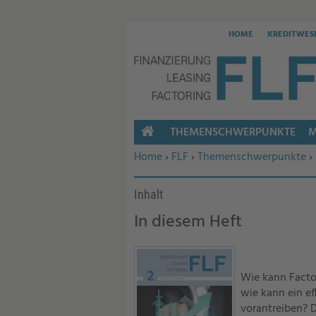
HOME
KREDITWES
THEMENSCHWERPUNKTE
M
HOME
Sie befinden sich hier:
Home
›
FLF
›
Themenschwerpunkte
›
Inhalt
In diesem Heft
Wie kann Facto
wie kann ein e
vorantreiben? 