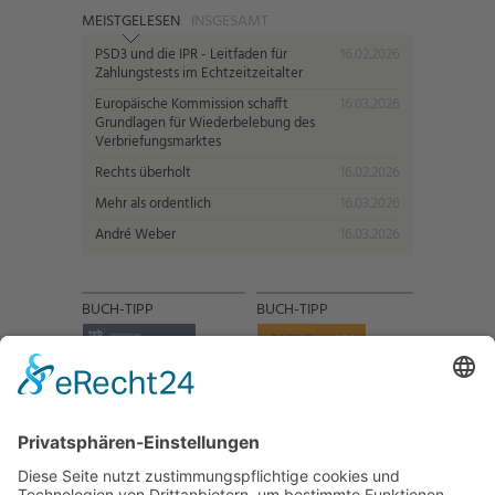
MEISTGELESEN
INSGESAMT
PSD3 und die IPR - Leitfaden für
16.02.2026
Zahlungstests im Echtzeitzeitalter
Europäische Kommission schafft
16.03.2026
Grundlagen für Wiederbelebung des
Verbriefungsmarktes
Rechts überholt
16.02.2026
Mehr als ordentlich
16.03.2026
André Weber
16.03.2026
BUCH-TIPP
BUCH-TIPP