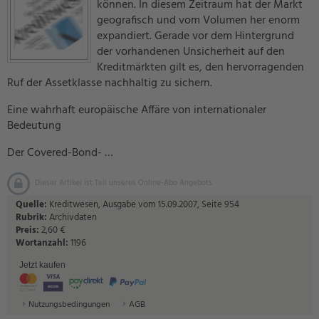
können. In diesem Zeitraum hat der Markt
geografisch und vom Volumen her enorm
expandiert. Gerade vor dem Hintergrund
der vorhandenen Unsicherheit auf den
Kreditmärkten gilt es, den hervorragenden
Ruf der Assetklasse nachhaltig zu sichern.
Eine wahrhaft europäische Affäre von internationaler
Bedeutung
Der Covered-Bond- …
Dieser Artikel ist Teil unseres Online-Abo Angebots.
Quelle:
Kreditwesen, Ausgabe vom 15.09.2007, Seite 954
Rubrik:
Archivdaten
Preis:
2,60 €
Wortanzahl:
1196
Jetzt kaufen
Nutzungsbedingungen
AGB