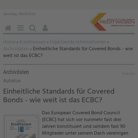
Samstag, 08.08.2026
HOME
MENÜ
SUCHEN
BENUTZERFUNKTIONEN
Sie befinden sich hier:
Home
›
Kreditwesen
›
Ergänzende Informationen
›
Archivdaten
› Einheitliche Standards für Covered Bonds - wie
weit ist das ECBC?
Archivdaten
15.09.2007
Aufsätze
Einheitliche Standards für Covered
Bonds - wie weit ist das ECBC?
Das European Covered Bond Council
(ECBC) hat sich vor nunmehr fast drei
Jahren konstituiert und seitdem fast 90
Mitglieder unter seinem Dach vereinigen