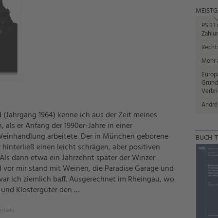
MEISTG
PSD3 u
Zahlun
Recht
Mehr a
Europ
Grund
Verbr
André
Jahrgang 1964) kenne ich aus der Zeit meines
 als er Anfang der 1990er-Jahre in einer
Weinhandlung arbeitete. Der in München geborene
BUCH-T
hinterließ einen leicht schrägen, aber positiven
 Als dann etwa ein Jahrzehnt später der Winzer
or mir stand mit Weinen, die Paradise Garage und
 war ich ziemlich baff. Ausgerechnet im Rheingau, wo
 und Klostergüter den …
gebots.