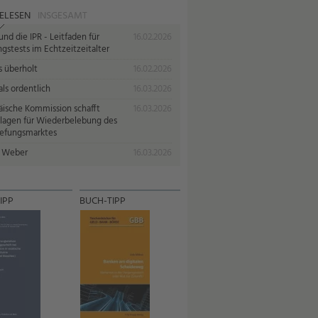
ELESEN
INSGESAMT
nd die IPR - Leitfaden für
16.02.2026
gstests im Echtzeitzeitalter
s überholt
16.02.2026
ls ordentlich
16.03.2026
äische Kommission schafft
16.03.2026
lagen für Wiederbelebung des
iefungsmarktes
 Weber
16.03.2026
IPP
BUCH-TIPP