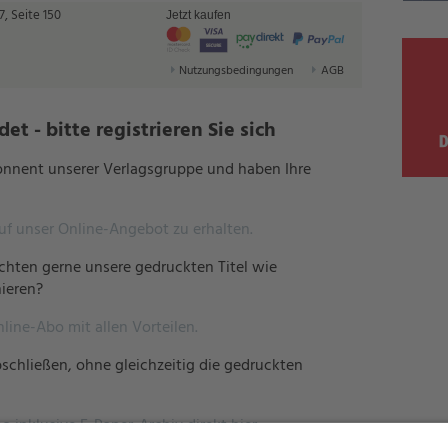
, Seite 150
Jetzt kaufen
Nutzungsbedingungen
AGB
t - bitte registrieren Sie sich
bonnent unserer Verlagsgruppe und haben Ihre
auf unser Online-Angebot zu erhalten.
hten gerne unsere gedruckten Titel wie
ieren?
nline-Abo mit allen Vorteilen.
schließen, ohne gleichzeitig die gedruckten
o inklusive E-Paper-Archiv direkt hier.