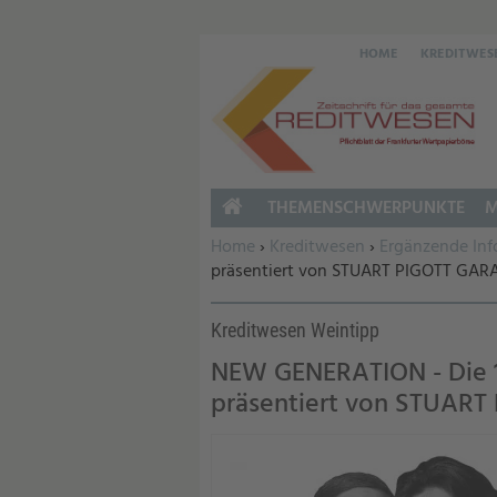
HOME
KREDITWES
THEMENSCHWERPUNKTE
M
HOME
Sie befinden sich hier:
Home
›
Kreditwesen
›
Ergänzende Inf
präsentiert von STUART PIGOTT GA
Kreditwesen Weintipp
NEW GENERATION - Die 1
präsentiert von STUAR