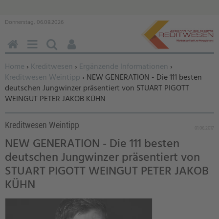
Donnerstag, 06.08.2026
HOME
MENÜ
SUCHEN
BENUTZERFUNKTIONEN
Sie befinden sich hier:
Home
›
Kreditwesen
›
Ergänzende Informationen
›
Kreditwesen Weintipp
› NEW GENERATION - Die 111 besten
deutschen Jungwinzer präsentiert von STUART PIGOTT
WEINGUT PETER JAKOB KÜHN
Kreditwesen Weintipp
01.06.2017
NEW GENERATION - Die 111 besten
deutschen Jungwinzer präsentiert von
STUART PIGOTT WEINGUT PETER JAKOB
KÜHN