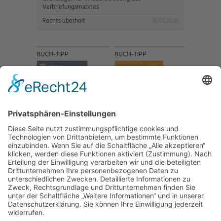
Verbriefungsmarktes
Rechts überholt
16.02.2026
BUCH-TIPP
BUCH-TIPP