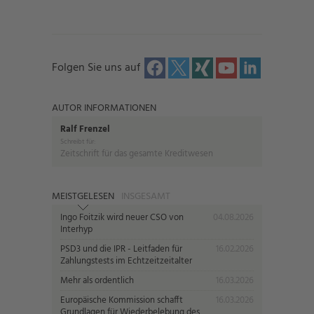
Folgen Sie uns auf
AUTOR INFORMATIONEN
Ralf Frenzel
Schreibt für:
Zeitschrift für das gesamte Kreditwesen
MEISTGELESEN
INSGESAMT
Ingo Foitzik wird neuer CSO von
04.08.2026
Interhyp
PSD3 und die IPR - Leitfaden für
16.02.2026
Zahlungstests im Echtzeitzeitalter
Mehr als ordentlich
16.03.2026
Europäische Kommission schafft
16.03.2026
Grundlagen für Wiederbelebung des