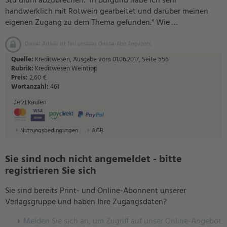
Stu dium abzubrechen. "In Burgund habe ich sehr
handwerklich mit Rotwein gearbeitet und darüber meinen
eigenen Zugang zu dem Thema gefunden." Wie …
Dieser Artikel ist Teil unseres Online-Abo Angebots.
Quelle:
Kreditwesen, Ausgabe vom 01.06.2017, Seite 556
Rubrik:
Kreditwesen Weintipp
Preis:
2,60 €
Wortanzahl:
461
Jetzt kaufen
Nutzungsbedingungen
AGB
Sie sind noch nicht angemeldet - bitte
registrieren Sie sich
Sie sind bereits Print- und Online-Abonnent unserer
Verlagsgruppe und haben Ihre Zugangsdaten?
Melden Sie sich an, um Zugriff auf unser Online-Angebot