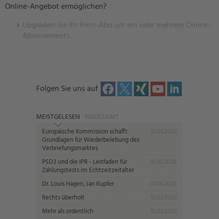
Online-Angebot ermöglichen?
U
pgraden Sie Ihr Print-Abo um ein oder mehrere Online-
Abonnements.
Folgen Sie uns auf
MEISTGELESEN
INSGESAMT
Europäische Kommission schafft
16.03.2026
Grundlagen für Wiederbelebung des
Verbriefungsmarktes
PSD3 und die IPR - Leitfaden für
16.02.2026
Zahlungstests im Echtzeitzeitalter
Dr. Louis Hagen, Jan Kupfer
01.04.2026
Rechts überholt
16.02.2026
Mehr als ordentlich
16.03.2026