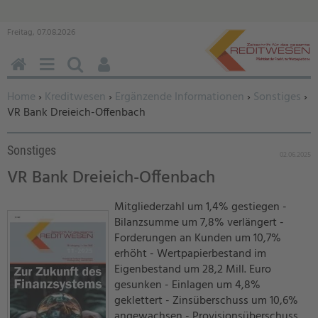
Freitag, 07.08.2026
HOME
MENÜ
SUCHEN
BENUTZERFUNKTIONEN
Sie befinden sich hier:
Home
›
Kreditwesen
›
Ergänzende Informationen
›
Sonstiges
›
VR Bank Dreieich-Offenbach
Sonstiges
02.06.2025
VR Bank Dreieich-Offenbach
Mitgliederzahl um 1,4% gestiegen -
Bilanzsumme um 7,8% verlängert -
Forderungen an Kunden um 10,7%
erhöht - Wertpapierbestand im
Eigenbestand um 28,2 Mill. Euro
gesunken - Einlagen um 4,8%
geklettert - Zinsüberschuss um 10,6%
angewachsen - Provisionsüberschuss