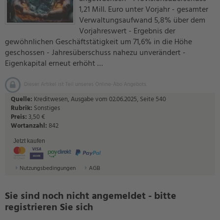
1,21 Mill. Euro unter Vorjahr - gesamter
Verwaltungsaufwand 5,8% über dem
Vorjahreswert - Ergebnis der
gewöhnlichen Geschäftstätigkeit um 71,6% in die Höhe
geschossen - Jahresüberschuss nahezu unverändert -
Eigenkapital erneut erhöht …
Dieser Artikel ist Teil unseres Online-Abo Angebots.
Quelle:
Kreditwesen, Ausgabe vom 02.06.2025, Seite 540
Rubrik:
Sonstiges
Preis:
3,50 €
Wortanzahl:
842
Jetzt kaufen
Nutzungsbedingungen
AGB
Sie sind noch nicht angemeldet - bitte
registrieren Sie sich