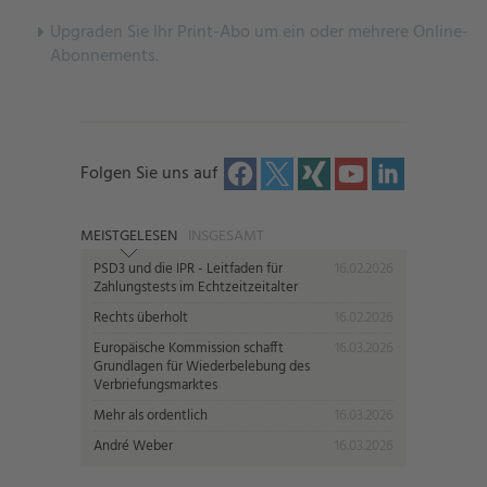
U
pgraden Sie Ihr Print-Abo um ein oder mehrere Online-
Abonnements.
Folgen Sie uns auf
MEISTGELESEN
INSGESAMT
PSD3 und die IPR - Leitfaden für
16.02.2026
Zahlungstests im Echtzeitzeitalter
Rechts überholt
16.02.2026
Europäische Kommission schafft
16.03.2026
Grundlagen für Wiederbelebung des
Verbriefungsmarktes
Mehr als ordentlich
16.03.2026
André Weber
16.03.2026