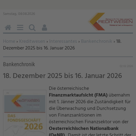
Samstag, 08.08.2026
HOME
MENÜ
SUCHEN
BENUTZERFUNKTIONEN
Sie befinden sich hier:
Home
›
Kreditwesen
›
Interessantes
›
Bankenchronik
› 18.
Dezember 2025 bis 16. Januar 2026
Bankenchronik
02.02.2026
18. Dezember 2025 bis 16. Januar 2026
Die österreichische
Finanzmarktaufsicht (FMA)
übernahm
mit 1. Jänner 2026 die Zuständigkeit für
die Überwachung und Durchsetzung
von Finanzsanktionen im
österreichischen Finanzsektor von der
Oesterreichischen Nationalbank
(OeNB)
. Damit ist der letzte Schritt der