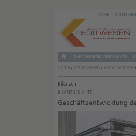
HOME
KREDITWES
THEMENSCHWERPUNKTE
M
HOME
Sie befinden sich hier:
Home
›
Kreditwesen
›
Marktberichte
Bilanzen
BILANZBERICHTE
Geschäftsentwicklung d