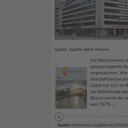
Quelle: Sparda-Bank Hessen
Die Bilanzsumme de
gruppeneigenen Spa
angewachsen. Wie i
Geschäftsentwicklu
Dabei hat sich im
die Reihenfolge de
Bilanzsumme der se
was 76,7% …
Dieser Artikel ist Teil unseres Online-Abo An
Quelle:
Kreditwesen, Ausgabe vom 01.11.2021,