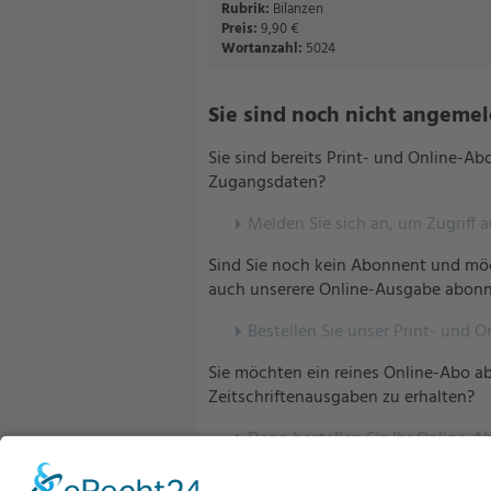
Rubrik:
Bilanzen
Preis:
9,90 €
Wortanzahl:
5024
Sie sind noch nicht angemelde
Sie sind bereits Print- und Online-A
Zugangsdaten?
Melden Sie sich an, um Zugriff 
Sind Sie noch kein Abonnent und möc
auch unserere Online-Ausgabe abonn
Bestellen Sie unser Print- und O
Sie möchten ein reines Online-Abo ab
Zeitschriftenausgaben zu erhalten?
Dann bestellen Sie Ihr Online-Ab
Sind Sie bereits Abonnent unserer V