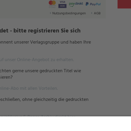
Nutzungsbedingungen
AGB
t - bitte registrieren Sie sich
bonnent unserer Verlagsgruppe und haben Ihre
auf unser Online-Angebot zu erhalten.
hten gerne unsere gedruckten Titel wie
ieren?
nline-Abo mit allen Vorteilen.
schließen, ohne gleichzeitig die gedruckten
o inklusive E-Paper-Archiv direkt hier.
erlagsgruppe und möchten mehreren Mitarbeitern