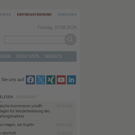
-PAPER
ERSTREGISTRIERUNG
ANMELDEN
Freitag, 07.08.2026
ONEN
PODCASTS
SERVICE
 Sie uns auf
ELESEN
INSGESAMT
äische Kommission schafft
16.03.2026
lagen für Wiederbelebung des
iefungsmarktes
uis Hagen, Jan Kupfer
01.04.2026
s überholt
16.02.2026