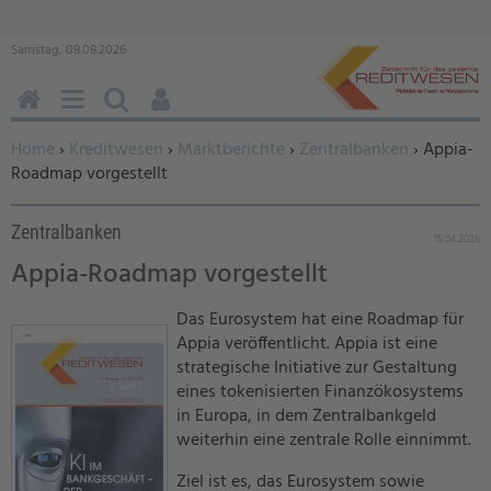
Samstag, 08.08.2026
HOME
MENÜ
SUCHEN
BENUTZERFUNKTIONEN
Sie befinden sich hier:
Home
›
Kreditwesen
›
Marktberichte
›
Zentralbanken
› Appia-
Roadmap vorgestellt
Zentralbanken
15.04.2026
Appia-Roadmap vorgestellt
Das Eurosystem hat eine Roadmap für
Appia veröffentlicht. Appia ist eine
strategische Initiative zur Gestaltung
eines tokenisierten Finanzökosystems
in Europa, in dem Zentralbankgeld
weiterhin eine zentrale Rolle einnimmt.
Ziel ist es, das Eurosystem sowie