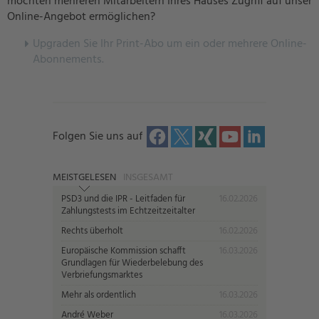
möchten mehreren Mitarbeitern Ihres Hauses Zugriff auf unser
Online-Angebot ermöglichen?
U
pgraden Sie Ihr Print-Abo um ein oder mehrere Online-
Abonnements.
Folgen Sie uns auf
MEISTGELESEN
INSGESAMT
PSD3 und die IPR - Leitfaden für
16.02.2026
Zahlungstests im Echtzeitzeitalter
Rechts überholt
16.02.2026
Europäische Kommission schafft
16.03.2026
Grundlagen für Wiederbelebung des
Verbriefungsmarktes
Mehr als ordentlich
16.03.2026
André Weber
16.03.2026