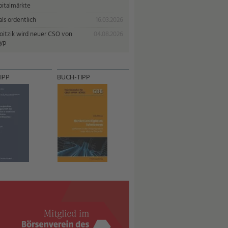
pitalmärkte
ls ordentlich
16.03.2026
oitzik wird neuer CSO von
04.08.2026
yp
IPP
BUCH-TIPP