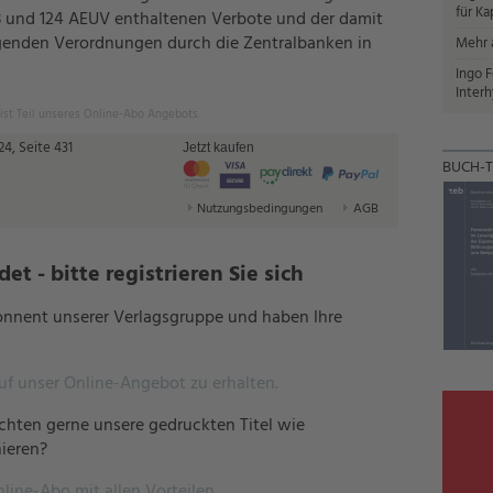
für Ka
23 und 124 AEUV enthaltenen Verbote und der damit
nden Verordnungen durch die Zentralbanken in
Mehr a
Ingo F
Interh
 ist Teil unseres Online-Abo Angebots.
4, Seite 431
Jetzt kaufen
BUCH-T
Nutzungsbedingungen
AGB
t - bitte registrieren Sie sich
bonnent unserer Verlagsgruppe und haben Ihre
auf unser Online-Angebot zu erhalten.
hten gerne unsere gedruckten Titel wie
ieren?
nline-Abo mit allen Vorteilen.