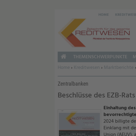
HOME
KREDITWES
THEMENSCHWERPUNKTE
M
HOME
Sie befinden sich hier:
Home
›
Kreditwesen
›
Marktberichte
Zentralbanken
Beschlüsse des EZB-Rats
Einhaltung de
bevorrechtigt
2024 billigte d
Einklang mit de
Union (AEUV), a