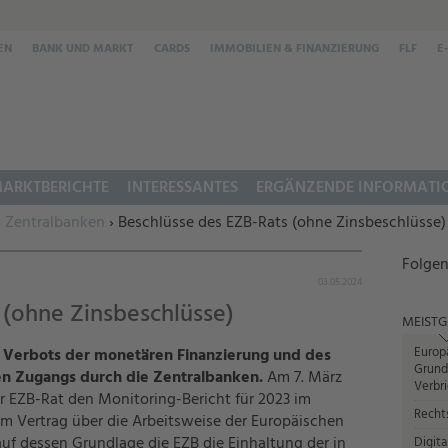
EN
BANK UND MARKT
CARDS
IMMOBILIEN & FINANZIERUNG
FLF
E
ARKTBERICHTE
INTERESSANTES
ERGÄNZENDE INFORMATI
›
Zentralbanken
› Beschlüsse des EZB-Rats (ohne Zinsbeschlüsse)
Folgen
03.05.2024
 (ohne Zinsbeschlüsse)
MEISTG
Europ
s Verbots der monetären Finanzierung und des
Grund
en Zugangs durch die Zentralbanken.
Am 7. März
Verbr
er EZB-Rat den Monitoring-Bericht für 2023 im
Recht
m Vertrag über die Arbeitsweise der Europäischen
uf dessen Grundlage die EZB die Einhaltung der in
Digita