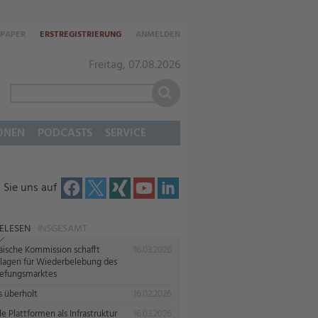
-PAPER
ERSTREGISTRIERUNG
ANMELDEN
Freitag, 07.08.2026
ONEN
PODCASTS
SERVICE
 Sie uns auf
ELESEN
INSGESAMT
äische Kommission schafft
16.03.2026
lagen für Wiederbelebung des
iefungsmarktes
s überholt
16.02.2026
le Plattformen als Infrastruktur
16.03.2026