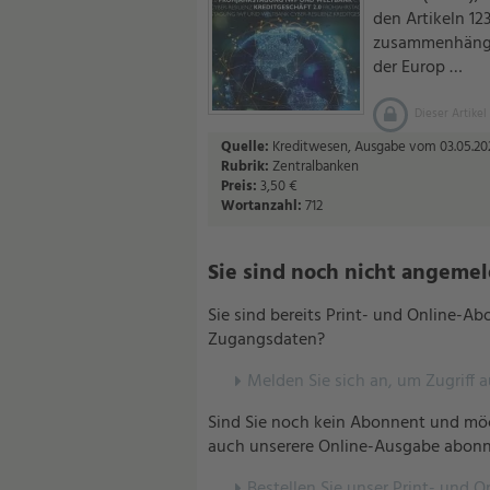
den Artikeln 1
zusammenhänge
der Europ …
Dieser Artikel
Quelle:
Kreditwesen, Ausgabe vom 03.05.202
Rubrik:
Zentralbanken
Preis:
3,50 €
Wortanzahl:
712
Sie sind noch nicht angemelde
Sie sind bereits Print- und Online-A
Zugangsdaten?
Melden Sie sich an, um Zugriff 
Sind Sie noch kein Abonnent und möc
auch unserere Online-Ausgabe abonn
Bestellen Sie unser Print- und O