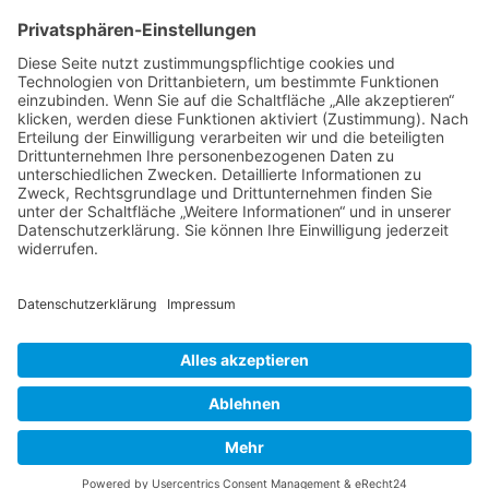
NACH OBEN
Alle Rechte vorbehalten: Verlagsgruppe Knapp - Richardi -
Verlag für Absatzwirtschaft
Kontakt
AGB
Nutzungsbedingungen
Datenschutz
Impressum
Powered by
native:media
.