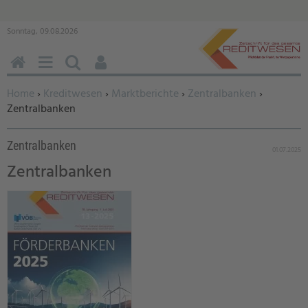
Sonntag, 09.08.2026
HOME
MENÜ
SUCHEN
BENUTZERFUNKTIONEN
Sie befinden sich hier:
Home
›
Kreditwesen
›
Marktberichte
›
Zentralbanken
›
Zentralbanken
Zentralbanken
01.07.2025
Zentralbanken