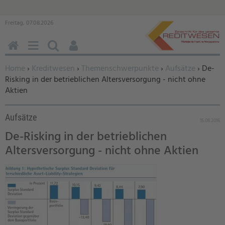
Freitag, 07.08.2026
HOME
MENÜ
SUCHEN
BENUTZERFUNKTIONEN
Sie befinden sich hier:
Home
›
Kreditwesen
›
Themenschwerpunkte
›
Aufsätze
› De-
Risking in der betrieblichen Altersversorgung - nicht ohne
Aktien
Aufsätze
15.08.2016
De-Risking in der betrieblichen
Altersversorgung - nicht ohne Aktien