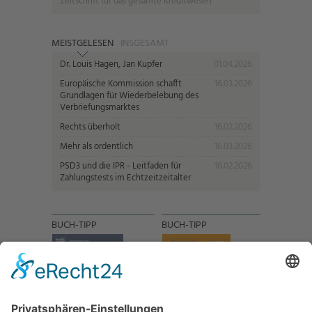
Zeitschrift für das gesamte Kreditwesen
MEISTGELESEN
INSGESAMT
Dr. Louis Hagen, Jan Kupfer
01.04.2026
Europäische Kommission schafft
16.03.2026
Grundlagen für Wiederbelebung des
Verbriefungsmarktes
Rechts überholt
16.02.2026
Mehr als ordentlich
16.03.2026
PSD3 und die IPR - Leitfaden für
16.02.2026
Zahlungstests im Echtzeitzeitalter
BUCH-TIPP
BUCH-TIPP