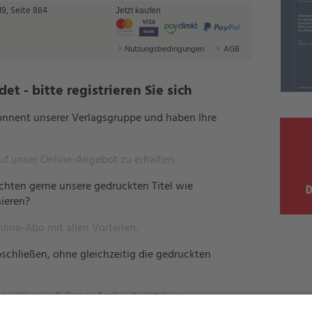
9, Seite 884
Jetzt kaufen
Nutzungsbedingungen
AGB
t - bitte registrieren Sie sich
bonnent unserer Verlagsgruppe und haben Ihre
auf unser Online-Angebot zu erhalten.
hten gerne unsere gedruckten Titel wie
ieren?
nline-Abo mit allen Vorteilen.
schließen, ohne gleichzeitig die gedruckten
o inklusive E-Paper-Archiv direkt hier.