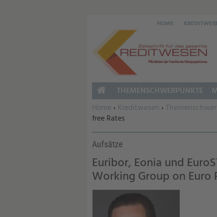
HOME
KREDITWES
THEMENSCHWERPUNKTE
M
HOME
Sie befinden sich hier:
Home
›
Kreditwesen
›
Themenschwer
free Rates
Aufsätze
Euribor, Eonia und Euro
Working Group on Euro R