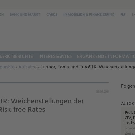
EN
BANK UND MARKT
CARDS
IMMOBILIEN & FINANZIERUNG
FLF
E
ARKTBERICHTE
INTERESSANTES
ERGÄNZENDE INFORMATI
punkte
›
Aufsätze
› Euribor, Eonia und EuroSTR: Weichenstellung
Folgen
30.08.2019
STR: Weichenstellungen der
AUTOR
isk-free Rates
Prof.
CFA, P
Hochs
Schreibt
Zeitsc