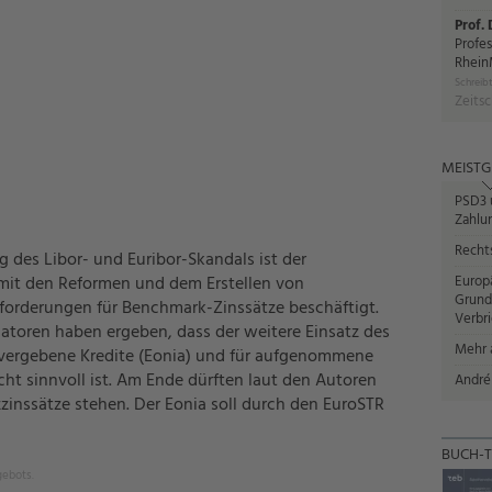
Prof.
Profes
Rhein
Schreibt
Zeitsc
MEISTG
PSD3 u
Zahlun
Recht
 des Libor- und Euribor-Skandals ist der
mit den Reformen und dem Erstellen von
Europ
Grund
forderungen für Benchmark-Zinssätze beschäftigt.
Verbr
atoren haben ergeben, dass der weitere Einsatz des
Mehr a
 vergebene Kredite (Eonia) und für aufgenommene
icht sinnvoll ist. Am Ende dürften laut den Autoren
André
zinssätze stehen. Der Eonia soll durch den EuroSTR
BUCH-T
gebots.