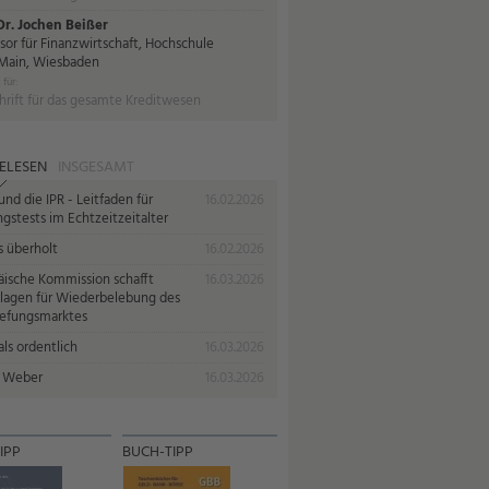
 Dr. Jochen Beißer
sor für Finanzwirtschaft, Hochschule
Main, Wiesbaden
 für:
hrift für das gesamte Kreditwesen
ELESEN
INSGESAMT
nd die IPR - Leitfaden für
16.02.2026
gstests im Echtzeitzeitalter
s überholt
16.02.2026
äische Kommission schafft
16.03.2026
lagen für Wiederbelebung des
iefungsmarktes
ls ordentlich
16.03.2026
 Weber
16.03.2026
IPP
BUCH-TIPP