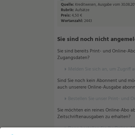
Quelle:
Kreditwesen, Ausgabe vom 30.08.201
Rubrik:
Aufsätze
Preis:
4,50 €
Wortanzahl:
2443
Sie sind noch nicht angemelde
Sie sind bereits Print- und Online-A
Zugangsdaten?
Melden Sie sich an, um Zugriff 
Sind Sie noch kein Abonnent und möc
auch unserere Online-Ausgabe abonn
Bestellen Sie unser Print- und O
Sie möchten ein reines Online-Abo ab
Zeitschriftenausgaben zu erhalten?
Dann bestellen Sie Ihr Online-Ab