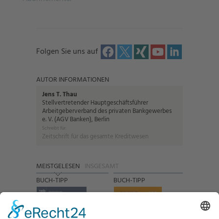
Folgen Sie uns auf
AUTOR INFORMATIONEN
Jens T. Thau
Stellvertretender Hauptgeschäftsführer
Arbeitgeberverband des privaten Bankgewerbes
e. V. (AGV Banken), Berlin
Schreibt für:
Zeitschrift für das gesamte Kreditwesen
MEISTGELESEN
INSGESAMT
BUCH-TIPP
BUCH-TIPP