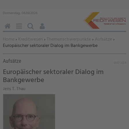
Donnerstag, 06.08.2026
HOME
MENÜ
SUCHEN
BENUTZERFUNKTIONEN
Sie befinden sich hier:
Home
›
Kreditwesen
›
Themenschwerpunkte
›
Aufsätze
›
Europäischer sektoraler Dialog im Bankgewerbe
Aufsätze
01.07.2024
Europäischer sektoraler Dialog im
Bankgewerbe
Jens T. Thau