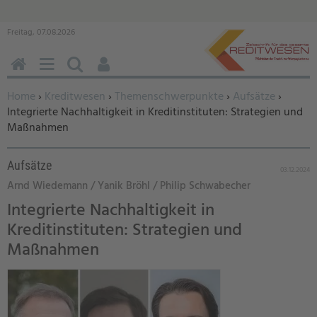
Freitag, 07.08.2026
HOME
MENÜ
SUCHEN
BENUTZERFUNKTIONEN
Sie befinden sich hier:
Home
›
Kreditwesen
›
Themenschwerpunkte
›
Aufsätze
›
Integrierte Nachhaltigkeit in Kreditinstituten: Strategien und
Maßnahmen
Aufsätze
03.12.2024
Arnd Wiedemann / Yanik Bröhl / Philip Schwabecher
Integrierte Nachhaltigkeit in
Kreditinstituten: Strategien und
Maßnahmen