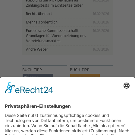
PSD3 und die IPR - Leitfaden für
16.02.2026
Zahlungstests im Echtzeitzeitalter
Rechts überholt
16.02.2026
Mehr als ordentlich
16.03.2026
Europäische Kommission schafft
16.03.2026
Grundlagen für Wiederbelebung des
Verbriefungsmarktes
André Weber
16.03.2026
BUCH-TIPP
BUCH-TIPP