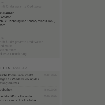
 für:
hrift für das gesamte Kreditwesen
us Dauber
 Advisor
chule Offenburg und Sensory Minds GmbH,
bach
 für:
hrift für das gesamte Kreditwesen
und markt
Karten cartes
ilien & Finanzierung
ELESEN
INSGESAMT
äische Kommission schafft
16.03.2026
lagen für Wiederbelebung des
iefungsmarktes
s überholt
16.02.2026
nd die IPR - Leitfaden für
16.02.2026
gstests im Echtzeitzeitalter