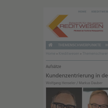
HOME
KREDITWES
THEMENSCHWERPUNKTE
M
HOME
Sie befinden sich hier:
Home
›
Kreditwesen
›
Themenschwer
Aufsätze
Kundenzentrierung in de
Wolfgang Henseler / Markus Dauber