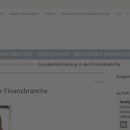
EN
BANK UND MARKT
CARDS
IMMOBILIEN & FINANZIERUNG
FLF
E
ARKTBERICHTE
INTERESSANTES
ERGÄNZENDE INFORMATI
punkte
›
Aufsätze
› Kundenzentrierung in der Finanzbranche
Folgen
01.06.2026
r Finanzbranche
AUTOR
Wolfg
Hochs
Hochs
Offen