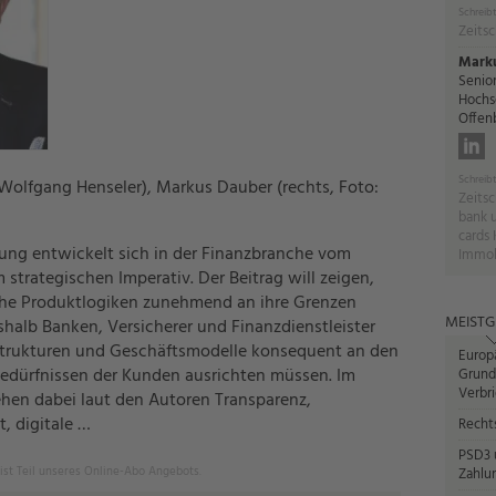
Schreibt
Zeitsc
Mark
Senior
Hochs
Offen
Schreibt
 Wolfgang Henseler), Markus Dauber (rechts, Foto:
Zeitsc
bank 
cards 
ung entwickelt sich in der Finanzbranche vom
Immob
strategischen Imperativ. Der Beitrag will zeigen,
he Produktlogiken zunehmend an ihre Grenzen
MEISTG
halb Banken, Versicherer und Finanzdienstleister
 Strukturen und Geschäftsmodelle konsequent an den
Europ
Bedürfnissen der Kunden ausrichten müssen. Im
Grund
Verbr
ehen dabei laut den Autoren Transparenz,
t, digitale …
Recht
PSD3 u
 ist Teil unseres Online-Abo Angebots.
Zahlun