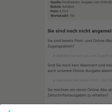
Quelle:
Kreditwesen, Ausgabe vom 01.06.202
Rubrik:
Aufsätze
Preis:
4,50 €
Wortanzahl:
1133
Sie sind noch nicht angemelde
Sie sind bereits Print- und Online-A
Zugangsdaten?
Melden Sie sich an, um Zugriff 
Sind Sie noch kein Abonnent und möc
auch unserere Online-Ausgabe abonn
Bestellen Sie unser Print- und O
Sie möchten ein reines Online-Abo ab
Zeitschriftenausgaben zu erhalten?
Dann bestellen Sie Ihr Online-Ab