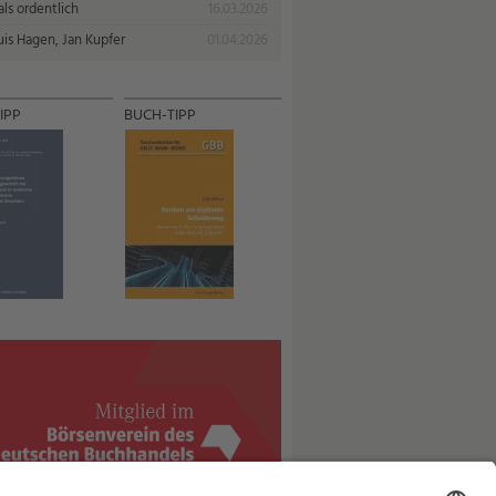
ls ordentlich
16.03.2026
uis Hagen, Jan Kupfer
01.04.2026
IPP
BUCH-TIPP