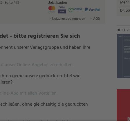
Mehr a
6, Seite 472
Jetzt kaufen
Dr. Lo
Nutzungsbedingungen
AGB
BUCH-T
t - bitte registrieren Sie sich
bonnent unserer Verlagsgruppe und haben Ihre
auf unser Online-Angebot zu erhalten.
hten gerne unsere gedruckten Titel wie
ieren?
nline-Abo mit allen Vorteilen.
schließen, ohne gleichzeitig die gedruckten
o inklusive E-Paper-Archiv direkt hier.