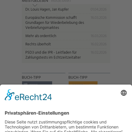
MEISTGELESEN
INSGESAMT
Dr. Louis Hagen, Jan Kupfer
01.04.2026
Europäische Kommission schafft
16.03.2026
Grundlagen für Wiederbelebung des
Verbriefungsmarktes
Mehr als ordentlich
16.03.2026
Rechts überholt
16.02.2026
PSD3 und die IPR - Leitfaden für
16.02.2026
Zahlungstests im Echtzeitzeitalter
BUCH-TIPP
BUCH-TIPP