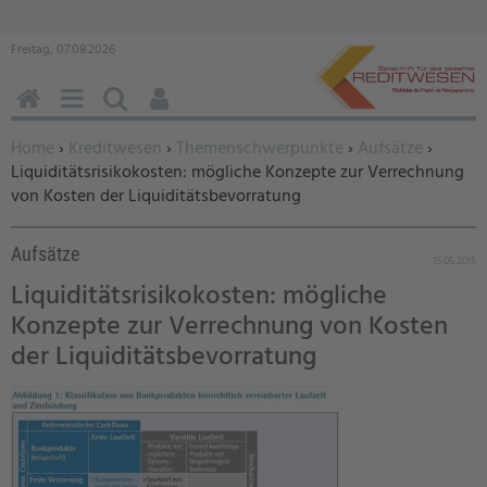
Freitag, 07.08.2026
HOME
MENÜ
SUCHEN
BENUTZERFUNKTIONEN
Sie befinden sich hier:
Home
›
Kreditwesen
›
Themenschwerpunkte
›
Aufsätze
›
Liquiditätsrisikokosten: mögliche Konzepte zur Verrechnung
von Kosten der Liquiditätsbevorratung
Aufsätze
15.05.2015
Liquiditätsrisikokosten: mögliche
Konzepte zur Verrechnung von Kosten
der Liquiditätsbevorratung