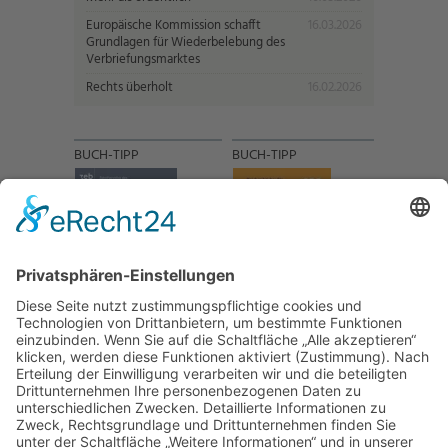
Europäische Kommission schafft
16.03.2026
Grundlagen für Wiederbelebung des
Verbriefungsmarktes
Rechts überholt
16.02.2026
BUCH-TIPP
BUCH-TIPP