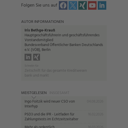
Folgen Sie uns auf
AUTOR INFORMATIONEN
Iris Bethge-Krauß
Hauptgeschäftsführerin und geschäftsführendes
Vorstandsmitglied
Bundesverband Öffentlicher Banken Deutschlands
e.V. (VÖB), Berlin
Schreibt für:
Zeitschrift für das gesamte Kreditwesen
bank und markt
MEISTGELESEN
INSGESAMT
Ingo Foitzik wird neuer CSO von
04.08.2026
Interhyp
PSD3 und die IPR - Leitfaden für
16.02.2026
Zahlungstests im Echtzeitzeitalter
Mehr als ordentlich
16.03.2026