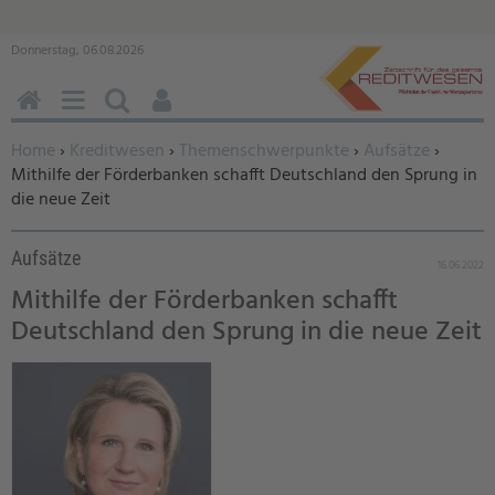
Donnerstag, 06.08.2026
HOME
MENÜ
SUCHEN
BENUTZERFUNKTIONEN
Sie befinden sich hier:
Home
›
Kreditwesen
›
Themenschwerpunkte
›
Aufsätze
›
Mithilfe der Förderbanken schafft Deutschland den Sprung in
die neue Zeit
Aufsätze
16.06.2022
Mithilfe der Förderbanken schafft
Deutschland den Sprung in die neue Zeit