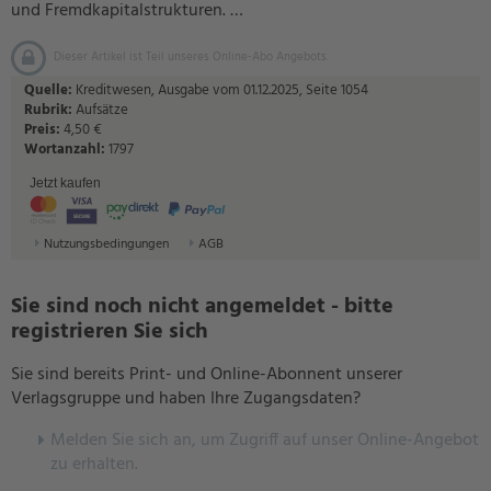
und Fremdkapitalstrukturen. …
Dieser Artikel ist Teil unseres Online-Abo Angebots.
Quelle:
Kreditwesen, Ausgabe vom 01.12.2025, Seite 1054
Rubrik:
Aufsätze
Preis:
4,50 €
Wortanzahl:
1797
Jetzt kaufen
Nutzungsbedingungen
AGB
Sie sind noch nicht angemeldet - bitte
registrieren Sie sich
Sie sind bereits Print- und Online-Abonnent unserer
Verlagsgruppe und haben Ihre Zugangsdaten?
Melden Sie sich an, um Zugriff auf unser Online-Angebot
zu erhalten.