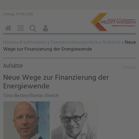
Freitag, 07.08.2026
HOME
MENÜ
SUCHEN
BENUTZERFUNKTIONEN
Sie befinden sich hier:
Home
›
Kreditwesen
›
Themenschwerpunkte
›
Aufsätze
› Neue
Wege zur Finanzierung der Energiewende
Aufsätze
01.12.2025
Neue Wege zur Finanzierung der
Energiewende
Timo Becker/Stefan Ulreich