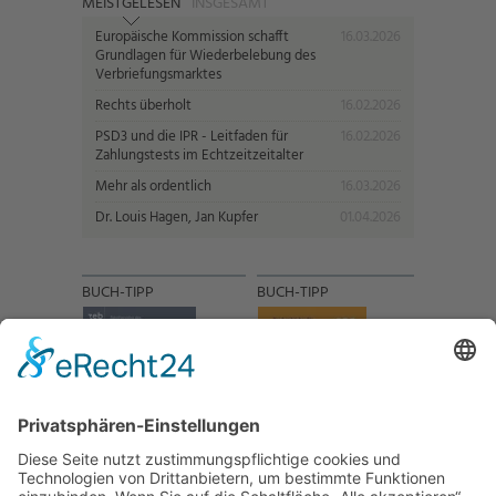
MEISTGELESEN
INSGESAMT
Europäische Kommission schafft
16.03.2026
Grundlagen für Wiederbelebung des
Verbriefungsmarktes
Rechts überholt
16.02.2026
PSD3 und die IPR - Leitfaden für
16.02.2026
Zahlungstests im Echtzeitzeitalter
Mehr als ordentlich
16.03.2026
Dr. Louis Hagen, Jan Kupfer
01.04.2026
BUCH-TIPP
BUCH-TIPP