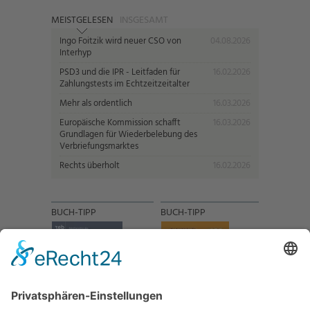
MEISTGELESEN
INSGESAMT
Ingo Foitzik wird neuer CSO von
04.08.2026
Interhyp
PSD3 und die IPR - Leitfaden für
16.02.2026
Zahlungstests im Echtzeitzeitalter
Mehr als ordentlich
16.03.2026
Europäische Kommission schafft
16.03.2026
Grundlagen für Wiederbelebung des
Verbriefungsmarktes
Rechts überholt
16.02.2026
BUCH-TIPP
BUCH-TIPP