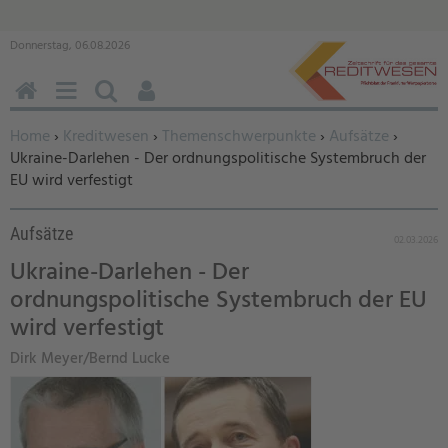
Donnerstag, 06.08.2026
HOME
MENÜ
SUCHEN
BENUTZERFUNKTIONEN
Sie befinden sich hier:
Home
›
Kreditwesen
›
Themenschwerpunkte
›
Aufsätze
›
Ukraine-Darlehen - Der ordnungspolitische Systembruch der
EU wird verfestigt
Aufsätze
02.03.2026
Ukraine-Darlehen - Der
ordnungspolitische Systembruch der EU
wird verfestigt
Dirk Meyer/Bernd Lucke