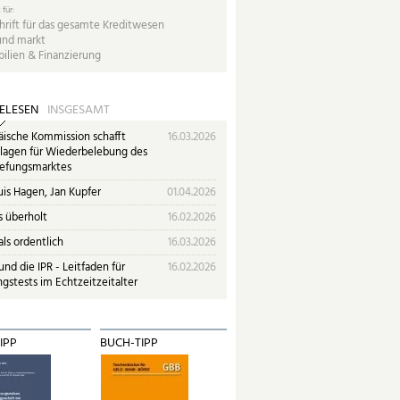
 für:
hrift für das gesamte Kreditwesen
und markt
ilien & Finanzierung
ELESEN
INSGESAMT
äische Kommission schafft
16.03.2026
lagen für Wiederbelebung des
iefungsmarktes
uis Hagen, Jan Kupfer
01.04.2026
s überholt
16.02.2026
ls ordentlich
16.03.2026
nd die IPR - Leitfaden für
16.02.2026
gstests im Echtzeitzeitalter
IPP
BUCH-TIPP