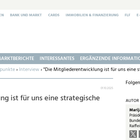
EN
BANK UND MARKT
CARDS
IMMOBILIEN & FINANZIERUNG
FLF
E
ARKTBERICHTE
INTERESSANTES
ERGÄNZENDE INFORMATI
punkte
›
Interview
› "Die Mitgliederentwicklung ist für uns eine 
Folgen
01.10.2025
g ist für uns eine strategische
AUTOR
Marij
Präsid
Bunde
Raiffe