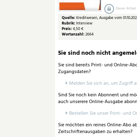
Dieser Artikel
Quelle:
Kreditwesen, Ausgabe vom 01.10.202
Rubrik:
Interview
Preis:
4,50 €
Wortanzahl:
2664
Sie sind noch nicht angemelde
Sie sind bereits Print- und Online-A
Zugangsdaten?
Melden Sie sich an, um Zugriff 
Sind Sie noch kein Abonnent und möc
auch unserere Online-Ausgabe abonn
Bestellen Sie unser Print- und O
Sie möchten ein reines Online-Abo ab
Zeitschriftenausgaben zu erhalten?