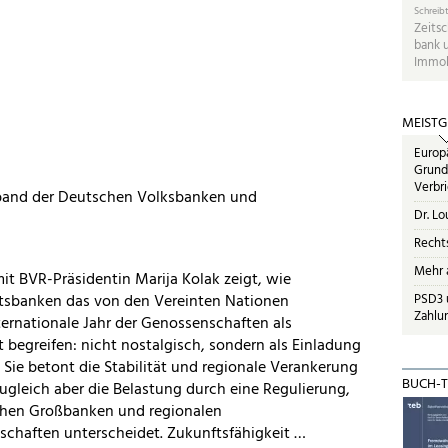
Schreibt
Zeitsc
bank 
Immob
MEISTG
Europ
Grund
Verbr
rband der Deutschen Volksbanken und
Dr. Lo
Recht
Mehr a
it BVR-Präsidentin Marija Kolak zeigt, wie
PSD3 u
sbanken das von den Vereinten Nationen
Zahlun
ernationale Jahr der Genossenschaften als
 begreifen: nicht nostalgisch, sondern als Einladung
 Sie betont die Stabilität und regionale Verankerung
BUCH-T
 zugleich aber die Belastung durch eine Regulierung,
hen Großbanken und regionalen
schaften unterscheidet. Zukunftsfähigkeit …