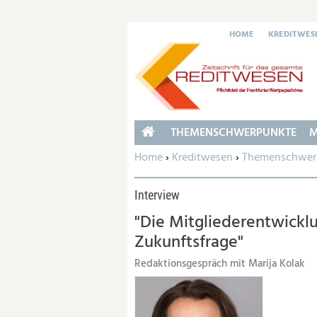
HOME
KREDITWES
THEMENSCHWERPUNKTE
M
HOME
Sie befinden sich hier:
Home
›
Kreditwesen
›
Themenschwer
Interview
"Die Mitgliederentwicklun
Zukunftsfrage"
Redaktionsgespräch mit Marija Kolak