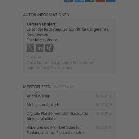
AUTOR INFORMATIONEN
Carsten Englert
Leitender Redakteur, Zeitschrift für das gesamte
Kreditwesen
Fritz Knapp Verlag
Schreibt für:
Zeitschrift für das gesamte Kreditwesen
Immobilien & Finanzierung
MEISTGELESEN
INSGESAMT
André Weber
16.03.2026
Mehr als ordentlich
16.03.2026
Digitale Plattformen als Infrastruktur
16.03.2026
für Kapitalmärkte
PSD3 und die IPR - Leitfaden für
16.02.2026
Zahlungstests im Echtzeitzeitalter