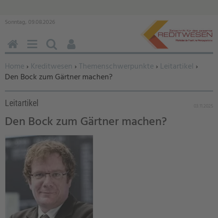
Sonntag, 09.08.2026
HOME
MENÜ
SUCHEN
BENUTZERFUNKTIONEN
Sie befinden sich hier:
Home
›
Kreditwesen
›
Themenschwerpunkte
›
Leitartikel
›
Den Bock zum Gärtner machen?
Leitartikel
03.11.2025
Den Bock zum Gärtner machen?