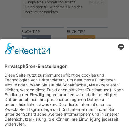
Europäische Kommission schafft
16.03.2026
Grundlagen für Wiederbelebung des
Verbriefungsmarktes
BUCH-TIPP
BUCH-TIPP