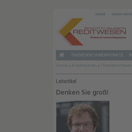
HOME
KREDITWES
THEMENSCHWERPUNKTE
M
HOME
Sie befinden sich hier:
Home
›
Kreditwesen
›
Themenschwer
Leitartikel
Denken Sie groß!