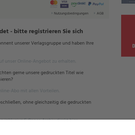
Nutzungsbedingungen
AGB
t - bitte registrieren Sie sich
bonnent unserer Verlagsgruppe und haben Ihre
auf unser Online-Angebot zu erhalten.
hten gerne unsere gedruckten Titel wie
ieren?
nline-Abo mit allen Vorteilen.
schließen, ohne gleichzeitig die gedruckten
o inklusive E-Paper-Archiv direkt hier.
erlagsgruppe und möchten mehreren Mitarbeitern