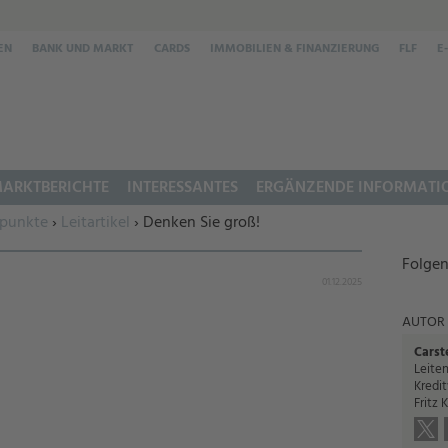
EN
BANK UND MARKT
CARDS
IMMOBILIEN & FINANZIERUNG
FLF
E
ARKTBERICHTE
INTERESSANTES
ERGÄNZENDE INFORMATI
punkte
›
Leitartikel
› Denken Sie groß!
Folgen
01.12.2025
AUTOR
Carst
Leiten
Kredi
Fritz 