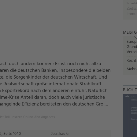
Schreibt
Zeitsc
Immob
MEISTG
Europ
Grund
Verbr
Recht
sich doch ändern können: Es ist noch nicht allzu
Mehr a
waren die deutschen Banken, insbesondere die beiden
te, die Sorgenkinder der deutschen Wirtschaft. Und
 Realwirtschaft große internationale Strahlkraft
BUCH-T
n Exportrekord nach dem anderen einfuhr. Natürlich
ime-Krise Anteil daran, doch auch viele juristische
angelnde Effizienz bereiteten den deutschen Gro …
 ist Teil unseres Online-Abo Angebots.
, Seite 1040
Jetzt kaufen