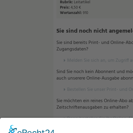
Rubrik:
Leitartikel
Preis:
4,50 €
Wortanzahl:
910
Sie sind noch nicht angemelde
Sie sind bereits Print- und Online-A
Zugangsdaten?
Melden Sie sich an, um Zugriff 
Sind Sie noch kein Abonnent und möc
auch unserere Online-Ausgabe abonn
Bestellen Sie unser Print- und O
Sie möchten ein reines Online-Abo ab
Zeitschriftenausgaben zu erhalten?
Dann bestellen Sie Ihr Online-Ab
Sind Sie bereits Abonnent unserer V