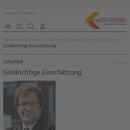
Samstag, 08.08.2026
HOME
MENÜ
SUCHEN
BENUTZERFUNKTIONEN
Sie befinden sich hier:
Home
›
Kreditwesen
›
Themenschwerpunkte
›
Leitartikel
›
Goldrichtige Einschätzung
Leitartikel
15.12.2022
Goldrichtige Einschätzung