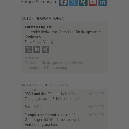
Folgen Sie uns auf
AUTOR INFORMATIONEN
Carsten Englert
Leitender Redakteur, Zeitschrift für das gesamte
Kreditwesen
Fritz Knapp Verlag
Schreibt für:
Zeitschrift für das gesamte Kreditwesen
Immobilien & Finanzierung
MEISTGELESEN
INSGESAMT
PSD3 und die IPR - Leitfaden für
16.02.2026
Zahlungstests im Echtzeitzeitalter
Rechts überholt
16.02.2026
Europäische Kommission schafft
16.03.2026
Grundlagen für Wiederbelebung des
Verbriefungsmarktes