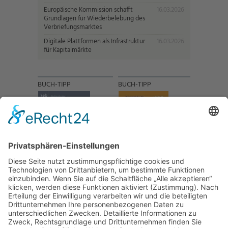
Europäische Kommission schafft
16.03.2026
Grundlagen für Wiederbelebung des
Verbriefungsmarktes
Digitale Plattformen als Infrastruktur
16.03.2026
für Kapitalmärkte
BUCH-TIPP
BUCH-TIPP