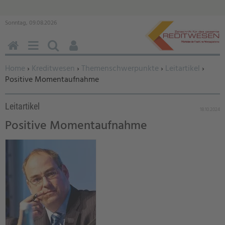
Sonntag, 09.08.2026
HOME
MENÜ
SUCHEN
BENUTZERFUNKTIONEN
Sie befinden sich hier:
Home
›
Kreditwesen
›
Themenschwerpunkte
›
Leitartikel
›
Positive Momentaufnahme
Leitartikel
18.10.2024
Positive Momentaufnahme