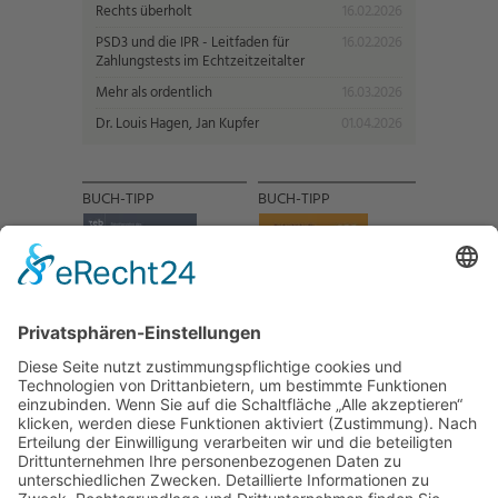
Rechts überholt
16.02.2026
PSD3 und die IPR - Leitfaden für
16.02.2026
Zahlungstests im Echtzeitzeitalter
Mehr als ordentlich
16.03.2026
Dr. Louis Hagen, Jan Kupfer
01.04.2026
BUCH-TIPP
BUCH-TIPP