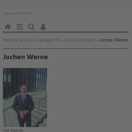
Freitag, 07.08.2026
HOME
MENÜ
SUCHEN
BENUTZERFUNKTIONEN
Sie befinden sich hier:
Home
›
Service
›
Verlagsinfo
›
Unsere Autoren
› Jochen Werne
Jochen Werne
Experian