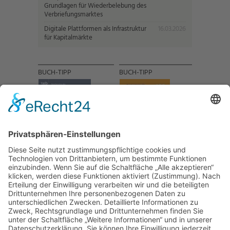
Grundlagen für Wiederbelebung des
Verbriefungsmarktes
Digitale Plattformen als Infrastruktur
16.03.2026
für Kapitalmärkte
BUCH-TIPP
BUCH-TIPP