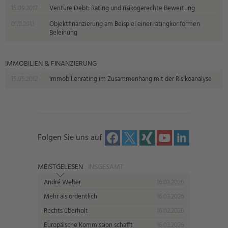
15.09.2017
Venture Debt: Rating und risikogerechte Bewertung
01.11.2013
Objektfinanzierung am Beispiel einer ratingkonformen
Beleihung
IMMOBILIEN & FINANZIERUNG
15.05.2012
Immobilienrating im Zusammenhang mit der Risikoanalyse
Folgen Sie uns auf
MEISTGELESEN
INSGESAMT
André Weber
16.03.2026
Mehr als ordentlich
16.03.2026
Rechts überholt
16.02.2026
Europäische Kommission schafft
16.03.2026